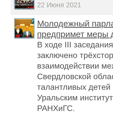
22 Июня 2021
Молодежный парла
предпримет меры 
В ходе III заседан
заключено трёхсто
взаимодействии м
Свердловской обла
талантливых детей
Уральским институ
РАНХиГС.