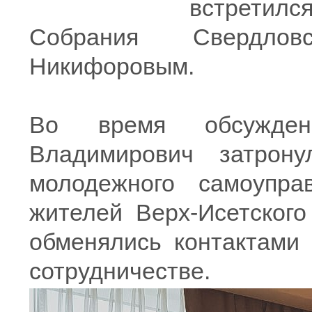
встретилс
Cобрания Свердлов
Никифоровым.
Во время обсужде
Владимирович затрон
молодежного самоупр
жителей Верх-Исетского
обменялись контактами
сотрудничестве.