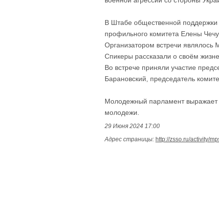
военной агрессии со стороны Укра
В Штабе общественной поддержки 
профильного комитета Елены Чечу
Организатором встречи являлось 
Спикеры рассказали о своём жизн
Во встрече приняли участие пред
Барановский, председатель комит
Молодежный парламент выражает б
молодежи.
29 Июня 2024 17:00
Адрес страницы:
http://zsso.ru/activity/m