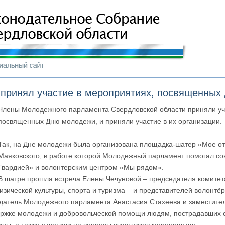
принял участие в мероприятиях, посвященных
Члены Молодежного парламента Свердловской области приняли уч
посвященных Дню молодежи, и приняли участие в их организации.
Так, на Дне молодежи была организована
площадка-шатер «Мое оте
Маяковского, в работе которой Молодежный парламент помогал с
Гвардией» и волонтерским центром «Мы рядом».
В шатре прошла встреча Елены Чечуновой – председателя комитет
зической культуры, спорта и туризма – и представителей волонтё
едатель Молодежного парламента Анастасия Стахеева и заместите
ержке молодежи и добровольческой помощи людям, пострадавших о