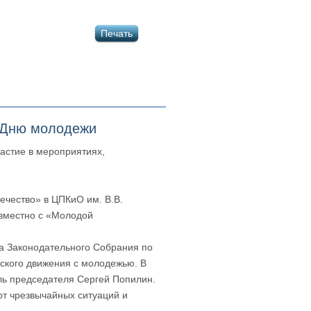
Печать
 Дню молодежи
астие в мероприятиях,
чество» в ЦПКиО им. В.В.
овместно с «Молодой
а Законодательного Собрания по
рского движения с молодежью. В
ль председателя Сергей Попилин.
т чрезвычайных ситуаций и