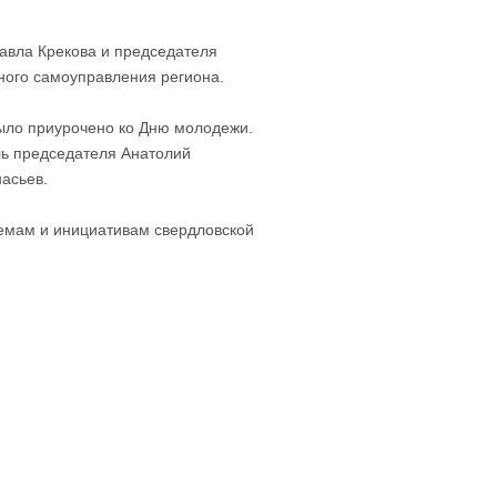
авла Крекова и председателя
ного самоуправления региона.
ыло приурочено ко Дню молодежи.
ль председателя Анатолий
асьев.
емам и инициативам свердловской