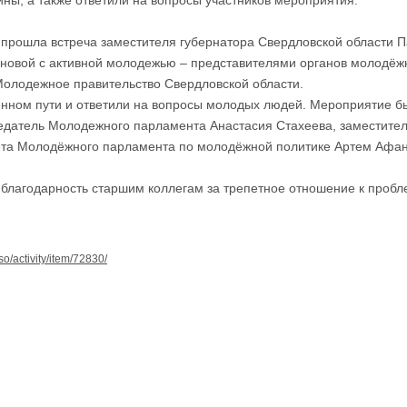
ины, а также ответили на вопросы участников мероприятия.
прошла встреча заместителя губернатора Свердловской области П
новой с активной молодежью – представителями органов молодёж
Молодежное правительство Свердловской области.
енном пути и ответили на вопросы молодых людей. Мероприятие б
седатель Молодежного парламента Анастасия Стахеева, заместите
ета Молодёжного парламента по молодёжной политике Артем Афан
лагодарность старшим коллегам за трепетное отношение к пробл
pso/activity/item/72830/