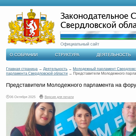
О СОБРАНИИ
СТРУКТУРА
ДЕЯТЕЛЬНОСТЬ
Главная страница
→
Деятельность
→
Молодежный парламент Свердловск
парламента Свердловской области
→
Представители Молодежного парла
Представители Молодежного парламента на фор
06 Октября 2025
Версия для печати