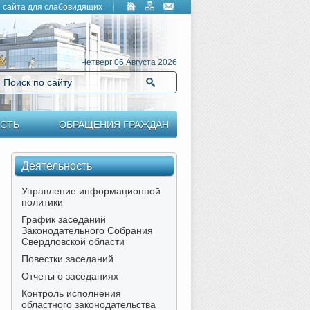
 сайта для слабовидящих
Четверг 06 Августа 2026
Поиск по сайту
Найти
СТЬ
ОБРАЩЕНИЯ ГРАЖДАН
Деятельность
Управление информационной
политики
График заседаний
Законодательного Собрания
Свердловской области
Повестки заседаний
Отчеты о заседаниях
Контроль исполнения
областного законодательства