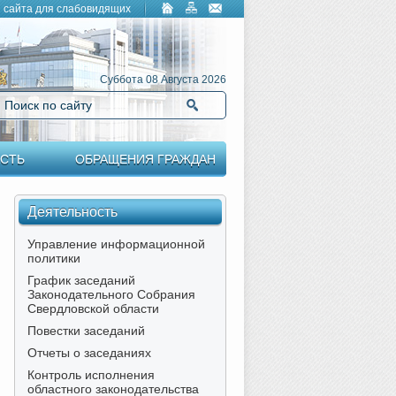
 сайта для слабовидящих
Суббота 08 Августа 2026
Поиск по сайту
Найти
СТЬ
ОБРАЩЕНИЯ ГРАЖДАН
Деятельность
Управление информационной
политики
График заседаний
Законодательного Собрания
Свердловской области
Повестки заседаний
Отчеты о заседаниях
Контроль исполнения
областного законодательства