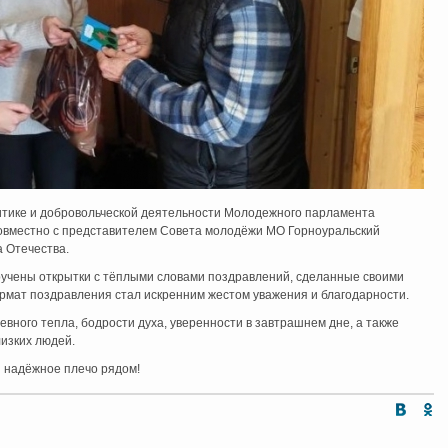
итике и добровольческой деятельности Молодежного парламента
совместно с представителем Совета молодёжи МО Горноуральский
а Отечества.
ручены открытки с тёплыми словами поздравлений, сделанные своими
ормат поздравления стал искренним жестом уважения и благодарности.
вного тепла, бодрости духа, уверенности в завтрашнем дне, а также
изких людей.
и надёжное плечо рядом!