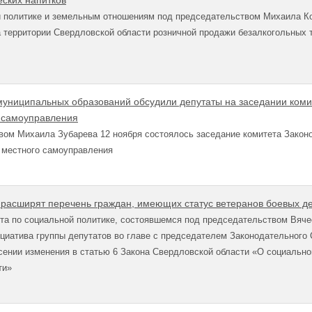
еских напитков
й политике и земельным отношениям под председательством Михаила Ко
а территории Свердловской области розничной продажи безалкогольных 
муниципальных образований обсудили депутаты на заседании коми
 самоуправления
вом Михаила Зубарева 12 ноября состоялось заседание комитета Закон
 местного самоуправления
расширят перечень граждан, имеющих статус ветеранов боевых д
ета по социальной политике, состоявшемся под председательством Вяч
ициатива группы депутатов во главе с председателем Законодательног
сении изменения в статью 6 Закона Свердловской области «О социально
ти»