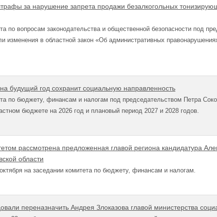
трафы за нарушение запрета продажи безалкогольных тонизирующи
та по вопросам законодательства и общественной безопасности под пр
ли изменения в областной закон «Об административных правонарушения
на будущий год сохранит социальную направленность
та по бюджету, финансам и налогам под председательством Петра Соко
ластном бюджете на 2026 год и плановый период 2027 и 2028 годов.
том рассмотрена предложенная главой региона кандидатура Алек
ской области
октября на заседании комитета по бюджету, финансам и налогам.
овали переназначить Андрея Злоказова главой министерства соци