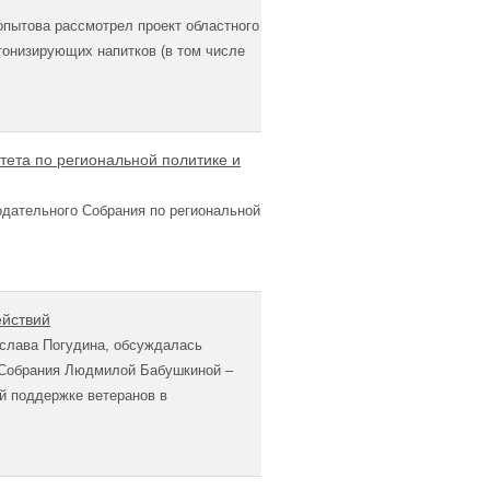
пытова рассмотрел проект областного
тонизирующих напитков (в том числе
тета по региональной политике и
одательного Собрания по региональной
ействий
еслава Погудина, обсуждалась
о Собрания Людмилой Бабушкиной –
й поддержке ветеранов в