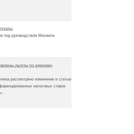
путаты
бря под руководством Михаила
новлены льготы по единому
олюка рассмотрено изменение в статью
фференцированных налоговых ставок
».