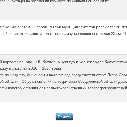
ся 23 октября на заседании комитета по социальной политике.
зменении системы избрания глав муниципалитетов рассмотрели де
ьной политике и развитию местного самоуправления состоялся 23 октя
й картофеля, овощей, бахчевых культур и корнеплодов будут уста
ому налогу на 2026 – 2027 годы
ета по бюджету, финансам и налогам под председательством Петра Сок
кой области «Об установлении на территории Свердловской области ди
темы налогообложения для сельскохозяйственных товаропроизводителей
Печать