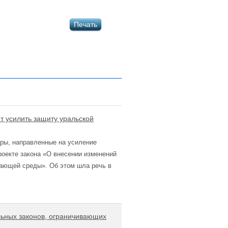
Печать
т усилить защиту уральской
ры, направленные на усиление
оекте закона «О внесении изменений
ающей среды». Об этом шла речь в
льных законов, ограничивающих