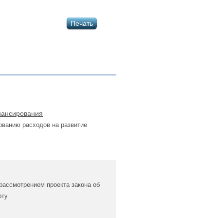
Печать
нансирования
ованию расходов на развитие
рассмотрением проекта закона об
оту