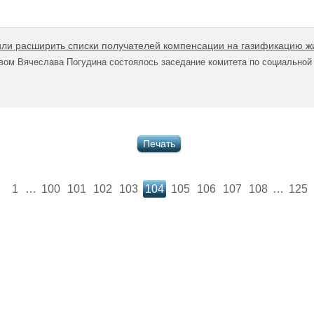
ли расширить списки получателей компенсации на газификацию ж
вом Вячеслава Погудина состоялось заседание комитета по социальной
Печать
«
1
…
100
101
102
103
104
105
106
107
108
…
125