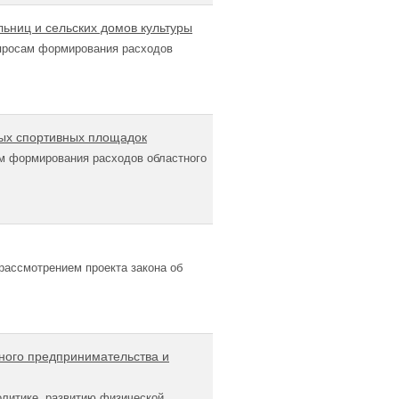
ьниц и сельских домов культуры
просам формирования расходов
ых спортивных площадок
м формирования расходов областного
рассмотрением проекта закона об
ного предпринимательства и
литике, развитию физической