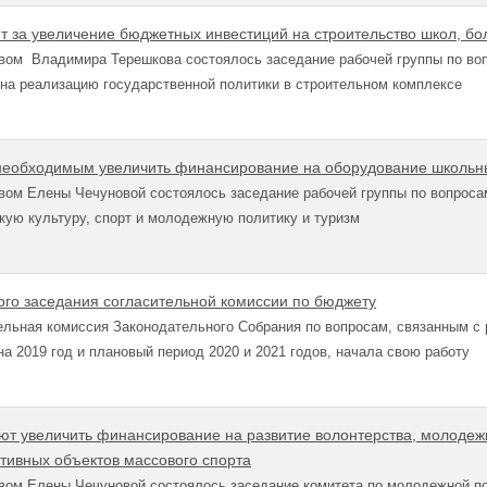
т за увеличение бюджетных инвестиций на строительство школ, бол
вом Владимира Терешкова состоялось заседание рабочей группы по во
на реализацию государственной политики в строительном комплексе
необходимым увеличить финансирование на оборудование школьн
вом Елены Чечуновой состоялось заседание рабочей группы по вопроса
ую культуру, спорт и молодежную политику и туризм
вого заседания согласительной комиссии по бюджету
льная комиссия Законодательного Собрания по вопросам, связанным с 
а 2019 год и плановый период 2020 и 2021 годов, начала свою работу
ют увеличить финансирование на развитие волонтерства, молодеж
ртивных объектов массового спорта
вом Елены Чечуновой состоялось заседание комитета по молодежной по