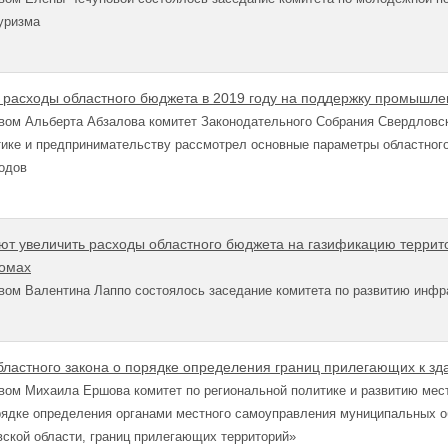
туризма
 расходы областного бюджета в 2019 году на поддержку промышле
вом Альберта Абзалова комитет Законодательного Собрания Свердловс
ике и предпринимательству рассмотрел основные параметры областного
годов
ют увеличить расходы областного бюджета на газификацию террит
домах
вом Валентина Лаппо состоялось заседание комитета по развитию инфр
областного закона о порядке определения границ прилегающих к з
вом Михаила Ершова комитет по региональной политике и развитию мес
рядке определения органами местного самоуправления муниципальных о
ской области, границ прилегающих территорий»