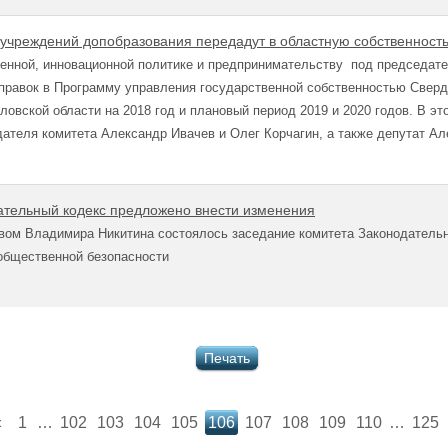
учреждений допобразования передадут в областную собственност
енной, инновационной политике и предпринимательству под председат
правок в Программу управления государственной собственностью Сверд
овской области на 2018 год и плановый период 2019 и 2020 годов. В эт
ателя комитета Александр Ивачев и Олег Корчагин, а также депутат Ал
ательный кодекс предложено внести изменения
вом Владимира Никитина состоялось заседание комитета Законодательн
общественной безопасности
Печать
«
1
…
102
103
104
105
106
107
108
109
110
…
125