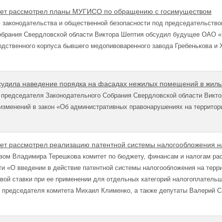
ет рассмотрел планы МУГИСО по обращению с госимуществом
 законодательства и общественной безопасности под председательство
обрания Свердловской области Виктора Шептия обсудил будущее ОАО «
одственного корпуса бывшего медопивоваренного завода Гребенькова и 
судила наведение порядка на фасадах нежилых помещений в жил
 председателя Законодательного Собрания Свердловской области Викто
изменений в закон «Об административных правонарушениях на территор
ет рассмотрел реализацию патентной системы налогообложения 
вом Владимира Терешкова комитет по бюджету, финансам и налогам ра
и «О введении в действие патентной системы налогообложения на терр
вой ставки при ее применении для отдельных категорий налогоплательщ
 председателя комитета Михаил Клименко, а также депутаты Валерий С