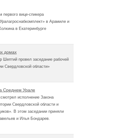
м первого вице-спикера
Уралагроснабкомплект» в Арамиле и
Холкина в Екатеринбурге
ых домах
р Шептий провел заседание рабочей
ии Свердловской области»
на Среднем Урале
ссмотрел исполнение Закона
итории Свердловской области и
иков». В этом заседании приняли
авельев и Илья Бондарев.