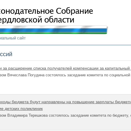
иссий
и за расширение списка получателей компенсации за капитальный
вом Вячеслава Погудина состоялось заседание комитета по социальной
оходы бюджета будут направлены на повышение зарплаты бюджет
е детских поликлиник
вом Владимира Терешкова состоялось заседание комитета по бюджету,