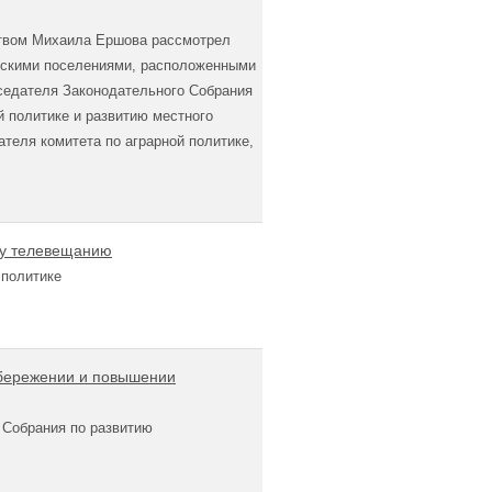
ством Михаила Ершова рассмотрел
льскими поселениями, расположенными
дседателя Законодательного Собрания
 политике и развитию местного
теля комитета по аграрной политике,
му телевещанию
 политике
сбережении и повышении
 Собрания по развитию