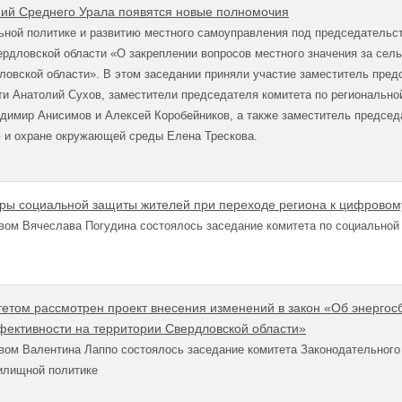
ний Среднего Урала появятся новые полномочия
льной политике и развитию местного самоуправления под председатель
ердловской области «О закреплении вопросов местного значения за се
ловской области». В этом заседании приняли участие заместитель пре
и Анатолий Сухов, заместители председателя комитета по региональной
имир Анисимов и Алексей Коробейников, а также заместитель председа
 и охране окружающей среды Елена Трескова.
ры социальной защиты жителей при переходе региона к цифрово
вом Вячеслава Погудина состоялось заседание комитета по социальной
том рассмотрен проект внесения изменений в закон «Об энерго
фективности на территории Свердловской области»
вом Валентина Лаппо состоялось заседание комитета Законодательного
илищной политике