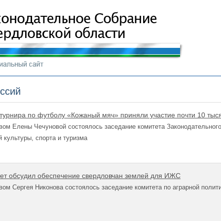
иссий
 турнира по футболу «Кожаный мяч» приняли участие почти 10 тыс
вом Елены Чечуновой состоялось заседание комитета Законодательного
 культуры, спорта и туризма
ет обсудил обеспечение свердловчан землей для ИЖС
ом Сергея Никонова состоялось заседание комитета по аграрной полит