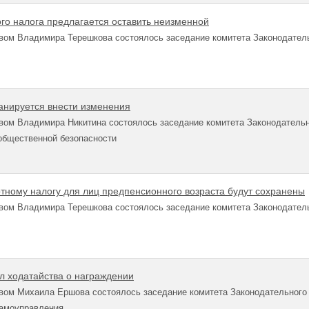
ого налога предлагается оставить неизменной
вом Владимира Терешкова состоялось заседание комитета Законодател
ланируется внести изменения
вом Владимира Никитина состоялось заседание комитета Законодательн
общественной безопасности
ртному налогу для лиц предпенсионного возраста будут сохранены
вом Владимира Терешкова состоялось заседание комитета Законодател
л ходатайства о награждении
вом Михаила Ершова состоялось заседание комитета Законодательного 
самоуправления