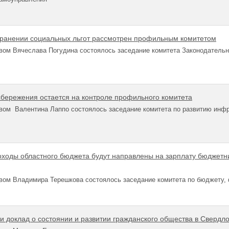
хранении социальных льгот рассмотрен профильным комитетом
вом Вячеслава Погудина состоялось заседание комитета Законодательн
бережения остается на контроле профильного комитета
вом Валентина Лаппо состоялось заседание комитета по развитию инф
ходы областного бюджета будут направлены на зарплату бюджетни
вом Владимира Терешкова состоялось
заседание комитета по бюджету,
и доклад о состоянии и развитии гражданского общества в Свердло