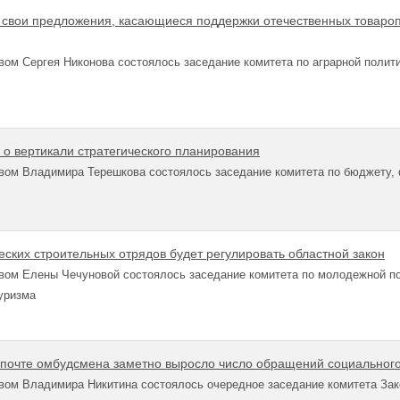
 свои предложения, касающиеся поддержки отечественных товароп
ом Сергея Никонова состоялось заседание комитета по аграрной полит
 о вертикали стратегического планирования
вом Владимира Терешкова состоялось заседание комитета по бюджету,
еских строительных отрядов будет регулировать областной закон
вом Елены Чечуновой состоялось заседание комитета по молодежной по
туризма
 почте омбудсмена заметно выросло число обращений социального
вом Владимира Никитина состоялось очередное заседание комитета Зак