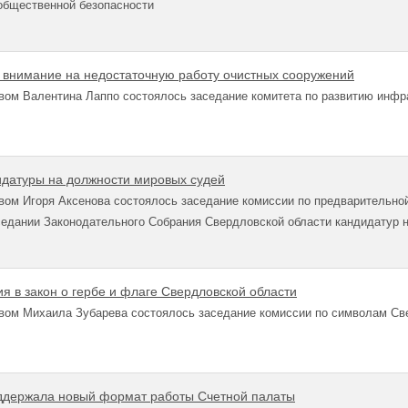
общественной безопасности
 внимание на недостаточную работу очистных сооружений
вом Валентина Лаппо состоялось заседание комитета по развитию инфр
датуры на должности мировых судей
ом Игоря Аксенова состоялось заседание комиссии по предварительной
седании Законодательного Собрания Свердловской области кандидатур 
я в закон о гербе и флаге Свердловской области
вом Михаила Зубарева состоялось заседание комиссии по символам Св
ддержала новый формат работы Счетной палаты