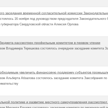
вого заседания временной согласительной комиссии Законодатель
остоялось 16 ноября под руководством председателя Законодательног
 губернатора Свердловской области Алексея Орлова
 бюджета рассмотрен профильным комитетом в первом чтении
вом Владимира Терешкова состоялось очередное заседание комитета За
еобходимым увеличить финансовую поддержку субъектов промышл
вом Альберта Абзалова состоялось заседание комитета Заксобрания по
нимательству
альной политике и развитию местного самоуправления рассмотрел
вом Михаила Ершова состоялось заседание комитета по региональной п