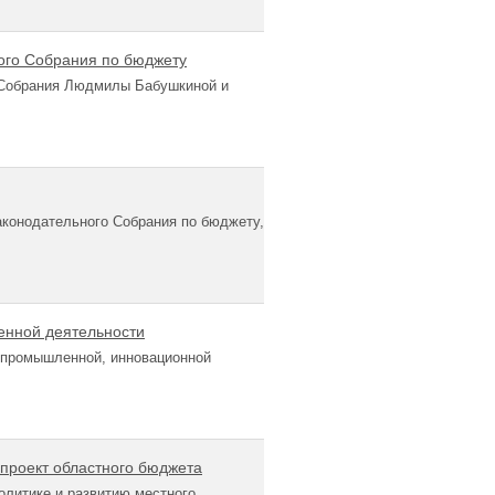
ного Собрания по бюджету
о Собрания Людмилы Бабушкиной и
конодательного Собрания по бюджету,
енной деятельности
 промышленной, инновационной
 проект областного бюджета
олитике и развитию местного