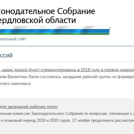
иссий
 какие дороги будут отремонтированы в 2018 году в первую очере
вом Валентина Лаппо состоялось заседание рабочей группы по формир
ртного комплекса
ля заседаний рабочих групп
льная комиссия Законодательного Собрания по вопросам, связанным с 
 и плановый период 2019 и 2020 годов, 17 ноября продолжила рассмотр