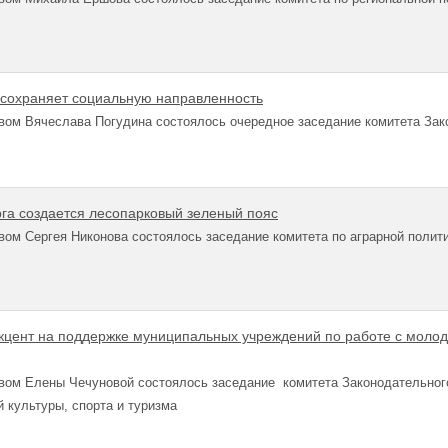
сохраняет социальную направленность
вом Вячеслава Погудина состоялось очередное заседание комитета Зак
рга создается лесопарковый зеленый пояс
ом Сергея Никонова состоялось заседание комитета по аграрной полит
кцент на поддержке муниципальных учреждений по работе с молод
вом Елены Чечуновой состоялось заседание комитета Законодательног
 культуры, спорта и туризма