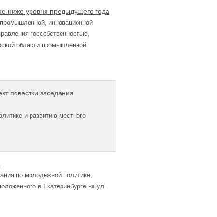
е ниже уровня предыдущего года
 промышленной, инновационной
правления госсобственностью,
вской области промышленной
ект повестки заседания
олитике и развитию местного
а
ания по молодежной политике,
положенного в Екатеринбурге на ул.