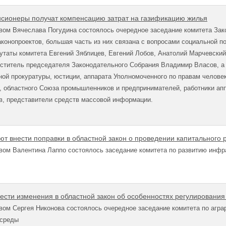
сионеры получат компенсацию затрат на газификацию жилья
ом Вячеслава Погудина состоялось очередное заседание комитета Закс
конопроектов, большая часть из них связана с вопросами социальной п
утаты комитета Евгений Зяблицев, Евгений Лобов, Анатолий Марчевски
еститель председателя Законодательного Собрания Владимир Власов, а
ной прокуратуры, юстиции, аппарата Уполномоченного по правам челове
 областного Союза промышленников и предпринимателей, работники апп
в, представители средств массовой информации.
ют внести поправки в областной закон о проведении капитального
вом Валентина Лаппо состоялось заседание комитета по развитию инфр
нести изменения в областной закон об особенностях регулировани
ом Сергея Никонова состоялось очередное заседание комитета по агра
 среды