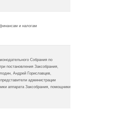
 финансам и налогам
аконодательного Собрания по
три постановления Заксобрания,
олодин, Андрей Гориславцев,
е представители администрации
тники аппарата Заксобрания, помощники