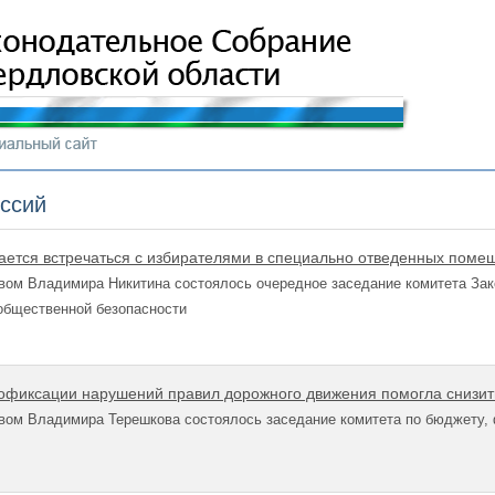
иссий
ается встречаться с избирателями в специально отведенных поме
вом Владимира Никитина состоялось очередное заседание комитета Зак
общественной безопасности
фиксации нарушений правил дорожного движения помогла снизить
вом Владимира Терешкова состоялось заседание комитета по бюджету, 