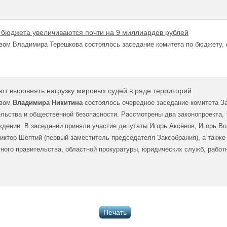
 бюджета увеличиваются почти на 9 миллиардов рублей
вом Владимира Терешкова состоялось заседание комитета по бюджету,
ют выровнять нагрузку мировых судей в ряде территорий
твом
Владимира Никитина
состоялось очередное заседание комитета З
льства и общественной безопасности. Рассмотрены два законопроекта, 
ждении. В заседании приняли участие депутаты Игорь Аксёнов, Игорь В
иктор Шептий (первый заместитель председателя Заксобрания), а такж
тного правительства, областной прокуратуры, юридических служб, рабо
Печать