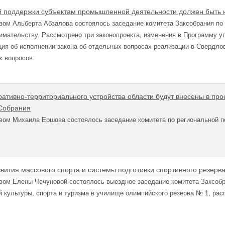
поддержки субъектам промышленной деятельности должен быть н
вом Альберта Абзалова состоялось заседание комитета Заксобрания по
имательству. Рассмотрено три законопроекта, изменения в Программу у
ия об исполнении закона
об отдельных вопросах реализации в Свердло
х вопросов.
ативно-территориального устройства области будут внесены в про
 Собрания
вом Михаила Ершова состоялось заседание комитета по региональной п
вития массового спорта и системы подготовки спортивного резерв
вом Елены Чечуновой состоялось выездное заседание комитета Заксобр
 культуры, спорта и туризма в училище олимпийского резерва № 1, рас