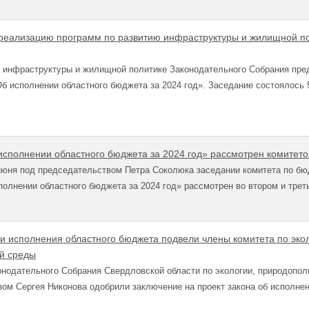
реализацию программ по развитию инфраструктуры и жилищной по
ю инфраструктуры и жилищной политике Законодательного Собрания пре
Об исполнении областного бюджета за 2024 год». Заседание состоялось
исполнении областного бюджета за 2024 год» рассмотрен комитето
июня под председательством Петра Соколюка заседании комитета по бю
полнении областного бюджета за 2024 год» рассмотрен во втором и тре
оги исполнения областного бюджета подвели члены комитета по эк
й среды
онодательного Собрания Свердловской области по экологии, природопо
ом Сергея Никонова одобрили заключение на проект закона об исполнен