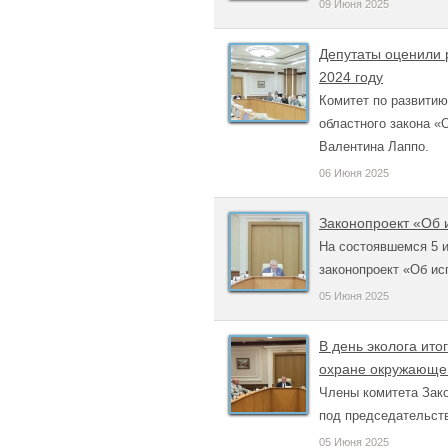
09 Июня 2025
Депутаты оценили 
2024 году
Комитет по развити
областного закона «
Валентина Лаппо.
06 Июня 2025
Законопроект «Об 
На состоявшемся 5 
законопроект «Об ис
05 Июня 2025
В день эколога ит
охране окружающе
Члены комитета Зак
под председательств
05 Июня 2025