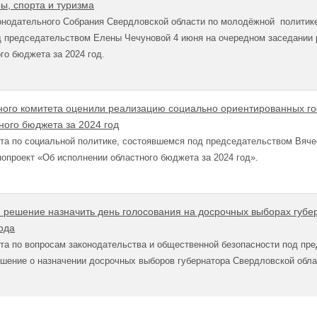
ы, спорта и туризма
онодательного Собрания Свердловской области по молодёжной политике
д председательством Елены Чечуновой 4 июня на очередном заседании 
го бюджета за 2024 год.
ого комитета оценили реализацию социально ориентированных го
ного бюджета за 2024 год
та по социальной политике, состоявшемся под председательством Вяче
опроект «Об исполнении областного бюджета за 2024 год».
 решение назначить день голосования на досрочных выборах губе
ода
та по вопросам законодательства и общественной безопасности под пр
шение о назначении досрочных выборов губернатора Свердловской обла