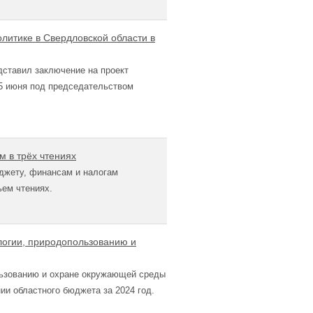
литике в Свердловской области в
дставил заключение на проект
 5 июня под председательством
м в трёх чтениях
джету, финансам и налогам
тьем чтениях.
ологии, природопользованию и
льзованию и охране окружающей среды
ии областного бюджета за 2024 год.