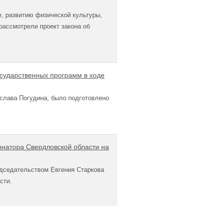
, развитию физической культуры,
рассмотрели проект закона об
сударственных программ в ходе
слава Погудина, было подготовлено
рнатора Свердловской области на
едседательством Евгения Старкова
сти.