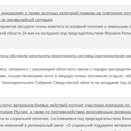
инициативу о праве льготных категорий граждан на повторное пол
з-за чрезвычайной ситуации
опроектов обсудили члены комитета по аграрной политике и земельным
кой области 14 мая на заседании под председательством Михаила Копы
таты обсудили результаты мониторинга системы распределения р
нга, связанного с реализацией областного закона о порядке распределе
ами, осуществляющими охоту в общедоступных охотничьих угодьях, обс
 Законодательного Собрания Свердловской области на заседании под п
статус ветеранов боевых действий получат участники операции п
иторию России, а также по противодействию вооружённым провока
та по социальной политике, состоявшемся под председательством Вяче
е изменений в региональный закон «О социальной поддержке ветеранов