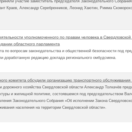
приняли участие заместитель председателя Законодательного Собрания
ант Краев, Александр Серебренников, Леонид Хаютин, Римма Скоморохо
еятельности уполномоченного по правам человека в Свердловской 
едании областного парламента
та по вопросам законодательства и общественной безопасности под пр
ли доработанную редакцию доклада регионального омбудсмена.
ого комитета обсудили организацию транспортного обслуживания
и дорожного хозяйства Свердловской области Александр Толкачёв предс
ктуры и жилищной политике, состоявшемся под председательством Вал
вления Законодательного Собрания «Об исполнении Закона Свердловско
живания населения на территории Свердловской области».