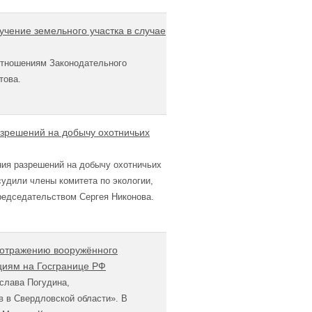
учение земельного участка в случае
 отношениям Законодательного
това.
азрешений на добычу охотничьих
ния разрешений на добычу охотничьих
удили члены комитета по экологии,
редседательством Сергея Никонова.
о отражению вооружённого
циям на Госгранице РФ
слава Погудина,
 в Свердловской области». В