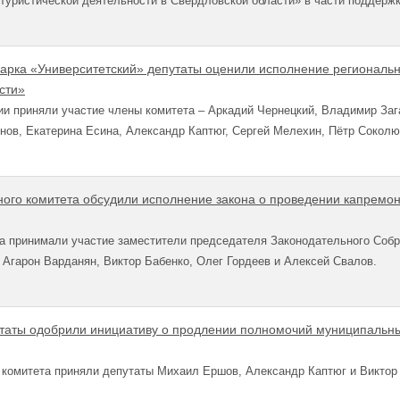
 туристической деятельности в Свердловской области» в части поддержк
арка «Университетский» депутаты оценили исполнение региональн
сти»
и приняли участие члены комитета – Аркадий Чернецкий, Владимир Зага
нов, Екатерина Есина, Александр Каптюг, Сергей Мелехин, Пётр Соколю
ого комитета обсудили исполнение закона о проведении капремон
та принимали участие заместители председателя Законодательного Соб
 Агарон Варданян, Виктор Бабенко, Олег Гордеев и Алексей Свалов.
таты одобрили инициативу о продлении полномочий муниципальных
 комитета приняли депутаты Михаил Ершов, Александр Каптюг и Виктор