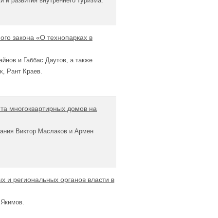
и и развития внутреннего туризма.
ого закона «О технопарках в
йнов и Габбас Даутов, а также
к, Рант Краев.
та многоквартирных домов на
рания Виктор Маслаков и Армен
 и региональных органов власти в
 Якимов.