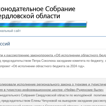
иссий
ли к рассмотрению законопроекта «Об исполнении областного бюдж
д председательством Петра Соколюка заседании комитета по бюджету, 
опроект «Об исполнении областного бюджета за 2024 год».
олировали исполнение регионального закона о туризме и туристиче
ия в туристско-информационном центре «Нейво-Рудянские были»
онодательного Собрания Свердловской области по молодёжной политике
од председательством Елены Чечуновой на выездном заседании рассмот