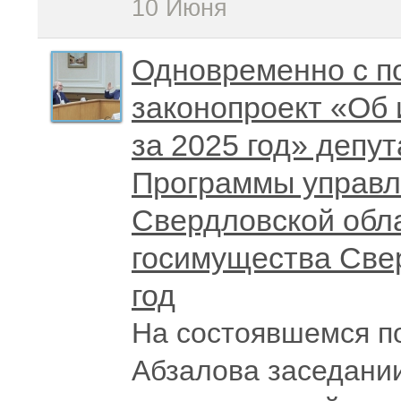
10 Июня
Одновременно с по
законопроект «Об
за 2025 год» депу
Программы управл
Свердловской обла
госимущества Све
год
На состоявшемся п
Абзалова заседани