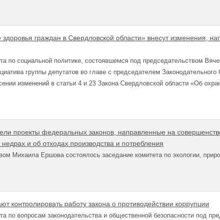
е здоровья граждан в Свердловской области» внесут изменения, н
ета по социальной политике, состоявшемся под председательством Вяч
ициатива группы депутатов во главе с председателем Законодательног
сении изменений в статьи 4 и 23 Закона Свердловской области «Об охр
ели проекты федеральных законов, направленные на совершенств
 недрах и об отходах производства и потребления
вом Михаила Ершова состоялось заседание комитета по экологии, при
ют контролировать работу закона о противодействии коррупции
та по вопросам законодательства и общественной безопасности под пр