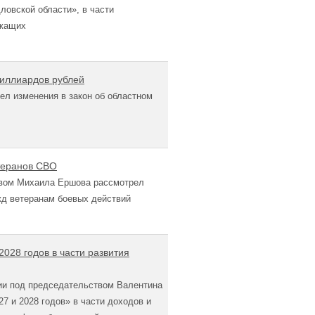
ловской области», в части
ужащих
миллиардов рублей
л изменения в закон об областном
теранов СВО
твом Михаила Ершова рассмотрел
ужд ветеранам боевых действий
028 годов в части развития
нии под председательством Валентина
7 и 2028 годов» в части доходов и