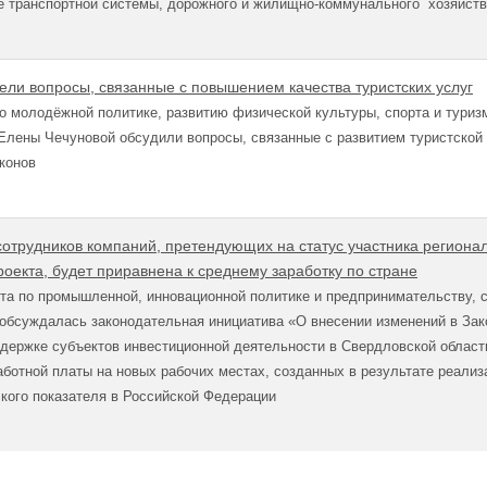
е транспортной системы, дорожного и жилищно-коммунального хозяйств
ели вопросы, связанные с повышением качества туристских услуг
о молодёжной политике, развитию физической культуры, спорта и туриз
Елены Чечуновой обсудили вопросы, связанные с развитием туристской
конов
сотрудников компаний, претендующих на статус участника региона
оекта, будет приравнена к среднему заработку по стране
ета по промышленной, инновационной политике и предпринимательству,
обсуждалась законодательная инициатива «О внесении изменений в Зак
держке субъектов инвестиционной деятельности в Свердловской област
ботной платы на новых рабочих местах, созданных в результате реализа
кого показателя в Российской Федерации