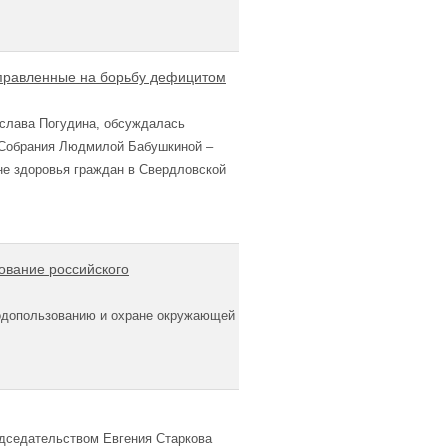
аправленные на борьбу дефицитом
еслава Погудина, обсуждалась
о Собрания Людмилой Бабушкиной –
ане здоровья граждан в Свердловской
ование российского
родопользованию и охране окружающей
едседательством Евгения Старкова