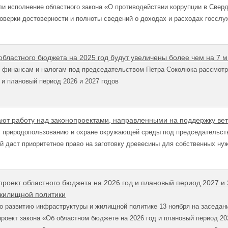
и исполнение областного закона «О противодействии коррупции в Сверд
оверки достоверности и полноты сведений о доходах и расходах госсл
областного бюджета на 2025 год будут увеличены более чем на 7 
 финансам и налогам под председательством Петра Соколюка рассмотре
 и плановый период 2026 и 2027 годов
ют работу над законопроектами, направленными на поддержку ве
и, природопользованию и охране окружающей среды под председательс
ый даст приоритетное право на заготовку древесины для собственных н
роект областного бюджета на 2026 год и плановый период 2027 и 2
жилищной политики
по развитию инфраструктуры и жилищной политике 13 ноября на заседа
роект закона «Об областном бюджете на 2026 год и плановый период 202