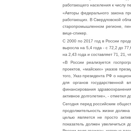
работающего населения к числу п
«Авторы федерального закона прог
работающих. В Свердловской области
старопромышленном регионе, пен
вице-спикер.
С 2000 по 2017 год в России прод
выросла на 5,4 года - с 72,2 до 7
на 2,43 года и составляет 71, 21,
«В России реализуется госпрог
проектов, «майских» указов прези
того, Указ президента РФ о нацио
для органов государственной 
финансирования здравоохранения
активное долголетие», - отметил д
Сегодня перед российским обществ
продолжительность жизни должна 
целью является не просто актив
показатель должен увеличиться до
России доля граждан, которые план