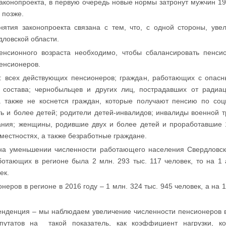
аконопроекта, в первую очередь новые нормы затронут мужчин 1959
 позже.
нятия законопроекта связана с тем, что, с одной стороны, уве
рдловской области.
енсионного возраста необходимо, чтобы сбалансировать пенси
енсионеров.
я: всех действующих пенсионеров; граждан, работающих с опас
о состава; чернобыльцев и других лиц, пострадавших от радиа
а также не коснется граждан, которые получают пенсию по со
ь и более детей; родители детей-инвалидов; инвалиды военной 
ия; женщины, родившие двух и более детей и проработавшие 1
 местностях, а также безработные граждане.
на уменьшении численности работающего населения Свердловско
ботающих в регионе была 2 млн. 293 тыс. 117 человек, то на 1
ек.
неров в регионе в 2016 году – 1 млн. 324 тыс. 945 человек, а на 
енденция – мы наблюдаем увеличение численности пенсионеров в
утатов на такой показатель, как коэффициент нагрузки, ко