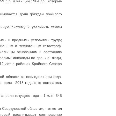
 г. р. и женщин 1964 г.р., которые
личивается доля граждан пожилого
онную систему и увеличить темпы
ными и вредными условиями труда;
ционных и техногенных катастроф.
циальным основаниям и состоянию
травмы; инвалиды по зрению; люди,
2 лет в районах Крайнего Севера
й области за последних три года.
 апреля 2018 года этот показатель
1 апреля текущего года – 1 млн. 345
 Свердловской области», - отметил
торый рассчитывает соотношение