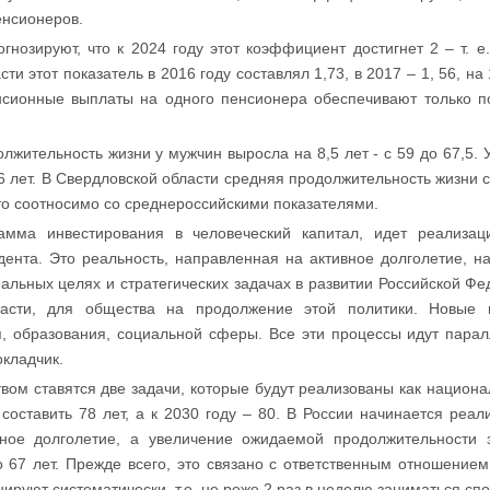
енсионеров.
нозируют, что к 2024 году этот коэффициент достигнет 2 – т. е
 этот показатель в 2016 году составлял 1,73, в 2017 – 1, 56, на 1
сионные выплаты на одного пенсионера обеспечивают только п
олжительность жизни у мужчин выросла на 8,5 лет - с 59 до 67,5
7,6 лет. В Свердловской области средняя продолжительность жизни 
 что соотносимо со среднероссийскими показателями.
рамма инвестирования в человеческий капитал, идет реализац
дента. Это реальность, направленная на активное долголетие, н
нальных целях и стратегических задачах в развитии Российской Фе
власти, для общества на продолжение этой политики. Новые
, образования, социальной сферы. Все эти процессы идут парал
окладчик.
ом ставятся две задачи, которые будут реализованы как национа
составить 78 лет, а к 2030 году – 80. В России начинается реа
ное долголетие, а увеличение ожидаемой продолжительности з
 67 лет. Прежде всего, это связано с ответственным отношением
ируют систематически, т.е. не реже 2 раз в неделю заниматься сп