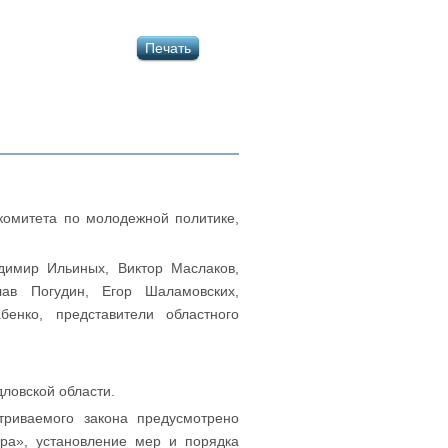
Печать
комитета по молодежной политике,
димир Ильиных, Виктор Маслаков,
ав Погудин, Егор Шаламовских,
енко, представители областного
дловской области.
триваемого закона предусмотрено
ера», установление мер и порядка