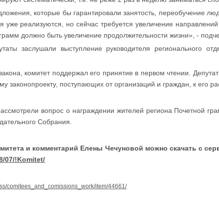
ложения, которые бы гарантировали занятость, переобучение лю
я уже реализуются, но сейчас требуется увеличение направлений
грамм должно быть увеличение продолжительности жизни», - подче
утаты заслушали выступление руководителя регионального от
акона, комитет поддержал его принятие в первом чтении. Депутат
 законопроекту, поступающих от организаций и граждан, к его ра
рассмотрели вопрос о награждении жителей региона Почетной гр
дательного Собрания.
митета и комментарий Елены Чечуновой можно скачать с сер
8/07/!Komitet/
/press/comitees_and_comissions_work/item/44661/