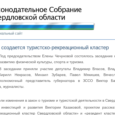
 создается туристско-рекреационный кластер
Под председательством Елены Чечуновой состоялось заседание 
развитию физической культуры, спорта и туризма.
В заседании приняли участие депутаты Владимир Власов, Вла
Кирилл Некрасов, Михаил Зубарев, Павел Мякишев, Вячесл
полномочный представитель губернатора в ЗССО Виктор Баб
, журналисты.
ли изменения в закон о туризме и туристской деятельности в Свер
 инвестиций и развития Виктории Казаковой, проектом рассма
креационный кластер Свердловской области» и «резидент класт