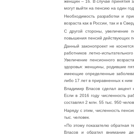
женщин – 16. В случае принятия з
могут выйти на пенсию на один год
Необходимость разработки и при
возраста как в России, так и в Све
С другой стороны, увеличение п
повышения пенсий действующих п
Данный законопроект не коснетс
работников летно-испытательног
Увеличение пенсионного возраст
здоровья: женщины, родившие пят
имеющие определенные заболеван
либо 17 лет в приравненных к ним
Владимир Власов сделал акцент 
Если в 2016 году численность ра
составлял 2 млн. 55 тыс. 950 челов
Наряду с этим, численность пенсио
тыс. человек.
«По этому показателю обратная т
Власов и обратил внимание деп