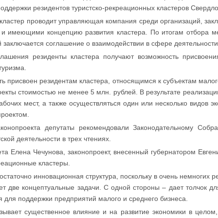
оддержки резидентов туристско-рекреационных кластеров Свердло
 кластер проводит управляющая компания среди организаций, за
 и имеющими концепцию развития кластера. По итогам отбора м
 заключается соглашение о взаимодействии в сфере деятельности
глашения резиденты кластера получают возможность присвоения
туризма.
ь присвоен резидентам кластера, относящимся к субъектам малог
кты стоимостью не менее 5 млн. рублей. В результате реализаци
бочих мест, а также осуществляться один или несколько видов э
проектом.
аконопроекта депутаты рекомендовали Законодательному Собр
тской деятельности в трех чтениях.
ета Елена Чечунова, законопроект, внесенный губернатором Евге
креационные кластеры.
остаточно инновационная структура, поскольку в очень немногих р
ет две концептуальные задачи. С одной стороны – дает толчок дл
ия для поддержки предприятий малого и среднего бизнеса.
казывает существенное влияние и на развитие экономики в целом