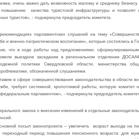
изма, очень важно дать возможность малому и среднему бизнесу 
к повышению качества туристской инфраструктуры и позволят 
ых туристов», - подчеркнула председатель комитета.
 рекомендациях парламентских слушаний на тему «Совершенств
жбе и военно-патриотическом воспитании», которые состоялись в Г
ние, что в ходе работы над предложениями, сформулированным
ровели выездное заседание в региональном отделении ДОСАА
одежной политики Свердловской области, министерства обще
проблематике, обозначенной слушаниями.
тавим в сфере совершенствования законодательства в области во
ужбе, требует системной, кропотливой работы, которую комитет 
 с федеральным парламентом», - подчеркнула председатель коми
ерального закона о внесении изменений в отдельные законодател
енсий.
новной посыл законопроекта – увеличить возраст выхода на пен
 переходный период повышения пенсионного возраста: для мужчи