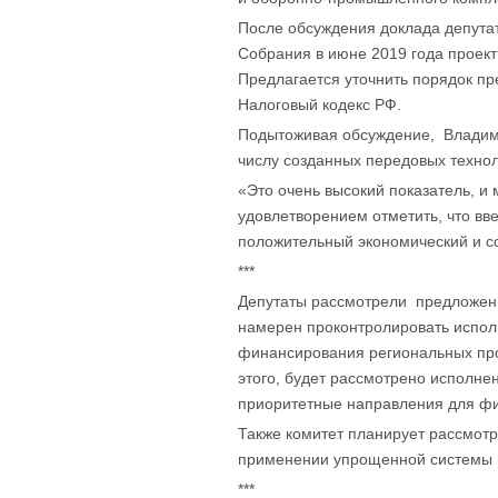
После обсуждения доклада депутат
Собрания в июне 2019 года проект
Предлагается уточнить порядок пр
Налоговый кодекс РФ.
Подытоживая обсуждение, Владимир
числу созданных передовых технол
«Это очень высокий показатель, и
удовлетворением отметить, что вв
положительный экономический и со
***
Депутаты рассмотрели предложени
намерен проконтролировать исполн
финансирования региональных про
этого, будет рассмотрено исполне
приоритетные направления для ф
Также комитет планирует рассмотр
применении упрощенной системы н
***