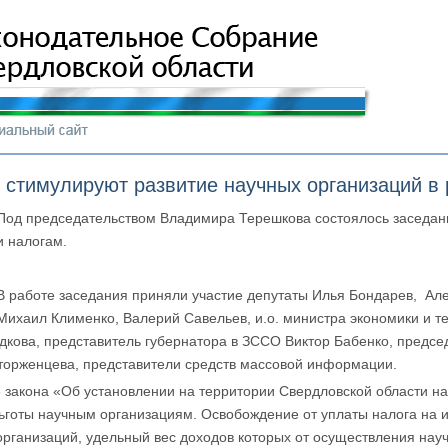
стимулируют развитие научных организаций в 
Под председательством Владимира Терешкова состоялось заседан
и налогам.
В работе заседания приняли участие депутаты Илья Бондарев,
Але
Михаил Клименко, Валерий Савельев, и.о. министра экономики и т
дкова, представитель губернатора в ЗССО Виктор Бабенко, предсе
торженцева, представители средств массовой информации.
закона «Об установлении на территории Свердловской области на
льготы научным организациям. Освобождение от уплаты налога на
 организаций, удельный вес доходов которых от осуществления нау