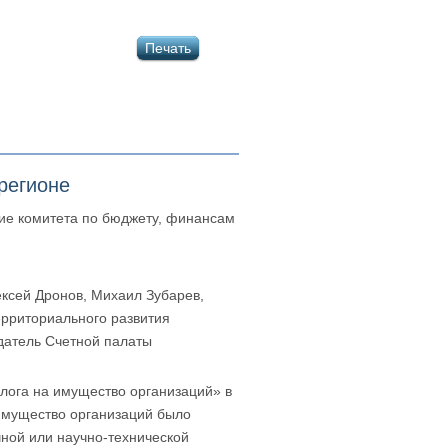
Печать
регионе
ие комитета по бюджету, финансам
ксей Дронов, Михаил Зубарев,
ерриториального развития
датель Счетной палаты
лога на имущество организаций» в
 имущество организаций было
чной или научно-технической