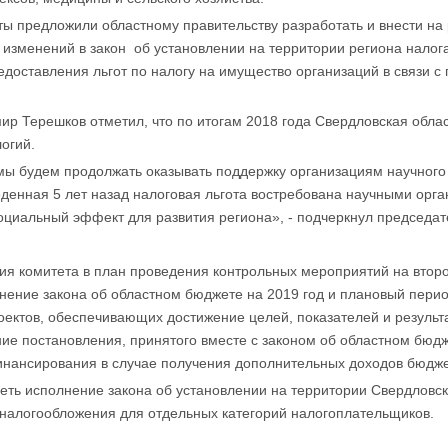
ы предложили областному правительству разработать и внести на
 изменений в закон об установлении на территории региона налог
едоставления льгот по налогу на имущество организаций в связи 
 Терешков отметил, что по итогам 2018 года Свердловская област
огий.
 мы будем продолжать оказывать поддержку организациям научног
еденная 5 лет назад налоговая льгота востребована научными орг
циальный эффект для развития региона», - подчеркнул председат
я комитета в план проведения контрольных мероприятий на второ
ение закона об областном бюджете на 2019 год и плановый период
ектов, обеспечивающих достижение целей, показателей и результ
ние постановления, принятого вместе с законом об областном бюдж
инансирования в случае получения дополнительных доходов бюдж
еть исполнение закона об установлении на территории Свердловск
алогообложения для отдельных категорий налогоплательщиков.