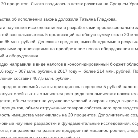
 70 процентов. Льгота вводилась в целях развития на Среднем Ура
ства об исполнении закона доложила Татьяна Гладкова.
сти научными исследованиями и разработками профессионально з
отой воспользовались 5 организаций на общую сумму около 20 млн.
е 95 млн. рублей. Денежные средства, высвобождаемые в результ
научными организациями на приобретение нового оборудования и м
ий и оборудования.
годах направили в виде налогов в консолидированный бюджет област
16 году – 307 млн. рублей, в 2017 году – более 214 млн. рублей. 
лений составит 487,5 млн. рублей.
ь предоставляемой льготы приходилось в среднем 5 рублей налог
получателей льготы отмечается рост ряда экономических показате
цента, объем затрат на улучшение условий и охраны труда вырос н
27 процентов, объем отгруженных товаров собственного производств
мость имущества увеличилась на 20 процентов. Дополнительно соз
новные научные разработки и фундаментальные исследования, о
оты, направлены на развитие предприятий машиностроения, энерг
ксов, медицины и сельского хозяйства.