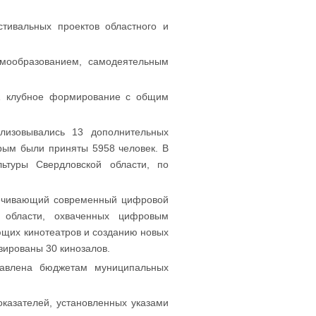
тивальных проектов областного и
амообразованием, самодеятельным
81 клубное формирование с общим
лизовывались 13 дополнительных
рым были приняты 5958 человек. В
ьтуры Свердловской области, по
спечивающий современный цифровой
й области, охваченных цифровым
ющих кинотеатров и созданию новых
зированы 30 кинозалов.
тавлена бюджетам муниципальных
казателей, установленных указами