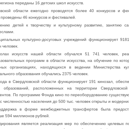
региона переданы 16 детских школ искусств.
вской области ежегодно проводятся более 40 конкурсов и фес
у проведены 46 конкурсов и фестивалей.
ению детей к творчеству и культурному развитию, занятию с
еслами.
иципальных культурно-досуговых учреждений функционирует 91
ч человек.
олах искусств нашей области обучался 51 741 человек, реа
овательных программ в области искусства, на обучение по кото
ных организациях, находящихся в ведении Министерства кул
льного образования обучались 2375 человек.
года в Свердловской области функционирует 191 кинозал, обе
х образований, расположенных на территории Свердловско
оцентов. По программе Фонда кино по переоборудованию существу
 с численностью населения до 500 тыс. человек открыты и модерни
поддержка в форме межбюджетных трансфертов была предос
е 594 миллионов рублей.
ирования является реализация мер по обеспечению целевых по