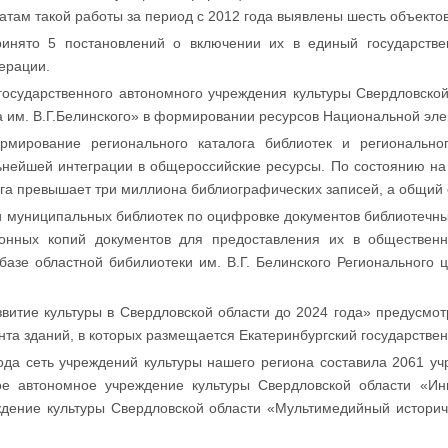
атам такой работы за период с 2012 года выявлены шесть объектов
инято 5 постановлений о включении их в единый государствен
ерации.
государственного автономного учреждения культуры Свердловско
 им. В.Г.Белинского» в формировании ресурсов Национальной эле
мирование регионального каталога библиотек и региональног
ьнейшей интеграции в общероссийские ресурсы. По состоянию на
ога превышает три миллиона библиографических записей, а общий
и муниципальных библиотек по оцифровке документов библиотечн
ронных копий документов для предоставления их в обществен
базе областной бибилиотеки им. В.Г. Белинского Регионального 
витие культуры в Свердловской области до 2024 года» предусмо
та зданий, в которых размещается Екатеринбургский государствен
ода сеть учреждений культуры нашего региона составила 2061 уч
ое автономное учреждение культуры Свердловской области «Ин
дение культуры Свердловской области «Мультимедийный историче