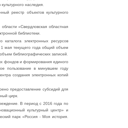
 культурного наследия.
ный реестр объектов культурного
й области «Свердловская областная
ктронной библиотеки.
о каталога электронных ресурсов
 1 мая текущего года общий объем
 объем библиографических записей.
ых фондов и формирования единого
ное пользование в минувшем году
центра создания электронных копий
трено предоставление субсидий для
ный цирк.
реждение. В период с 2016 года по
новационный культурный центр» и
ский парк «Россия - Моя история.