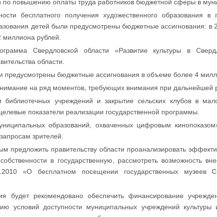
 по повышению оплаты труда работников бюджетной сферы в муни
ности бесплатного получения художественного образования в 
азования детей были предусмотрены бюджетные ассигнования: в 2
,2 миллиона рублей.
рограмма Свердловской области «Развитие культуры в Сверд
вительства области.
ли предусмотрены бюджетные ассигнования в объеме более 4 милл
 внимание на ряд моментов, требующих внимания при дальнейшей 
и библиотечных учреждений и закрытие сельских клубов в мал
 целевые показатели реализации государственной программы.
муниципальных образований, охваченных цифровым кинопоказом»
запросам зрителей.
ым предложить правительству области проанализировать эффекти
 собственности в государственную, рассмотреть возможность вн
12.2010 «О бесплатном посещении государственных музеев С
ия будет рекомендовано обеспечить финансирование учрежде
ию условий доступности муниципальных учреждений культуры и