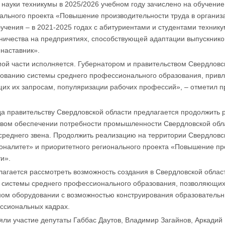
ауки техникумы в 2025/2026 учебном году зачислено на обучение 
ального проекта «Повышение производительности труда в организ
учения – в 2021-2025 годах с абитуриентами и студентами технику
вничества на предприятиях, способствующей адаптации выпускник
 наставник».
ой части исполняется. Губернатором и правительством Свердловс
ованию системы среднего профессионального образования, прив
ющих их запросам, популяризации рабочих профессий», – отметил 
а правительству Свердловской области предлагается продолжить р
овом обеспечении потребности промышленности Свердловской обл
 среднего звена. Продолжить реализацию на территории Свердловс
налитет» и приоритетного регионального проекта «Повышение про
и».
лагается рассмотреть возможность создания в Свердловской облас
системы среднего профессионального образования, позволяющих
ном оборудовании с возможностью конструирования образовательн
ссиональных кадрах.
яли участие депутаты Габбас Даутов, Владимир Загайнов, Аркадий