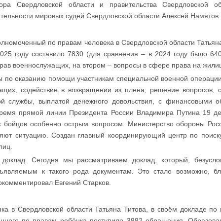
тора Свердловской области и правительства Свердловской о
тельности мировых судей Свердловской области Алексей Намятов.
олномоченный по правам человека в Свердловской области Татьян
025 году составило 7830 (для сравнения – в 2024 году было 64
ав военнослужащих, на втором – вопросы в сфере права на жили
 по оказанию помощи участникам специальной военной операции 
ащих, содействие в возвращении из плена, решение вопросов, 
ой службы, выплатой денежного довольствия, с финансовыми о
время прямой линии Президента России Владимира Путина 19 дек
их бойцов особенно острым вопросом. Министерство обороны Ро
яют ситуацию. Создан главный координирующий центр по поиск
лиц.
 доклад. Сегодня мы рассматриваем доклад, который, безусло
ъявляемым к такого рода документам. Это стало возможно, бл
окомментировал Евгений Старков.
а в Свердловской области Татьяна Титова, в своём докладе по 
нного по правам ребёнка поступило 3882 обращения. Образова