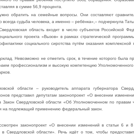
тавляя в сумме 56,9 процента.
ужно обратить на семейные вопросы. Они составляют сравните
о всегда судьба человека, а именно – ребёнка»,– подчеркнула Тать
Свердловская область входит в число субъектов Российской Ф
ециального проекта «Вызов» в рамках стратегической программы
офилактики социального сиротства путём оказания комплексной
оклад. Невозможно не отметить срок, в течение которого была п
ечаем профессионализм и высокую компетенцию Уполномоченного 
арков.
ловской области – руководитель аппарата губернатора Сверд
конов представил депутатам законопроект «О внесении изменени
в Закон Свердловской области «Об Уполномоченном по правам ч
ки на подлежащий применению федеральный закон.
ссмотрен законопроект «О внесении изменений в статьи 6 и 8
в Свердловской области». Речь идёт о том, чтобы предостави