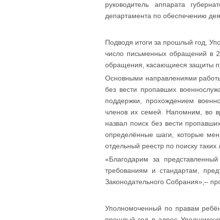
руководитель аппарата губерна
департамента по обеспечению дея
Подводя итоги за прошлый год, Уп
число письменных обращений в 2
обращения, касающиеся защиты пр
Основными направлениями работы
без вести пропавших военнослуж
поддержки, прохождением военн
членов их семей. Напомним, во 
назвал поиск без вести пропавш
определённые шаги, которые мен
отдельный реестр по поиску таких 
«Благодарим за представленный
требованиям и стандартам, пред
Законодательного Собрания»,– пр
Уполномоченный по правам ребёнк
прошлый год в адрес Уполномоче