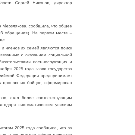
бласти Сергей Никонов, директор
а Мерзлякова, сообщила, что общее
03 обращения). На первом месте –
ще.
и членов их семей являются поиск
связанных с оказанием социальной
бязательствами военнослужащих и
абря 2025 года глава государства
ссийской Федерации предпринимает
у пропавших бойцов, сформирован
вно, стал более соответствующим
агодаря систематическим усилиям
итогам 2025 года сообщила, что за
ние и социальная сфера являются