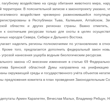
 пагубному воздействию на среду обитания животного мира, нар
 территории. В пояснительной записке к законопроекту указано, 
негативного воздействия чрезмерно размножившейся популяц
егистрированы в Республиках Тыва, Калмыкия, Алтайском, Заб
ганской областях и других регионах страны. Важно отметит
ён к охотничьим ресурсам только для охоты в целях осуществ
нных народов Севера, Сибири и Дальнего Востока.
длагает наделить регионы полномочиями по установлению в отно
. Кроме того, предлагается дополнить федеральный закон нов
– угрозой нанесения ущерба водным биологическим ресурсам.
ального закона «О внесении изменения в статью 69 Федеральн
иатива Брянской областной Думы направлена на унификацию 
аны окружающей среды и государственного учёта объектов негатив
ены предложения комитета в план проведения Законодательным С
и депутаты Армен Карапетян, Вячеслав Малых, Владимир Рябцун, 