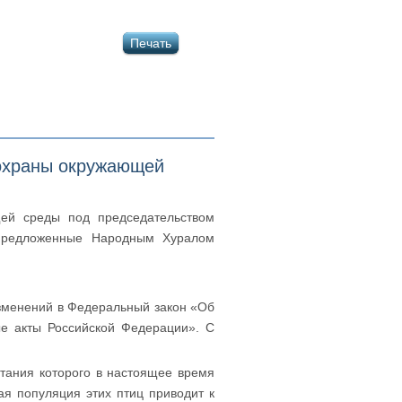
Печать
 охраны окружающей
щей среды под председательством
 предложенные Народным Хуралом
зменений в Федеральный закон «Об
ые акты Российской Федерации». С
итания которого в настоящее время
я популяция этих птиц приводит к