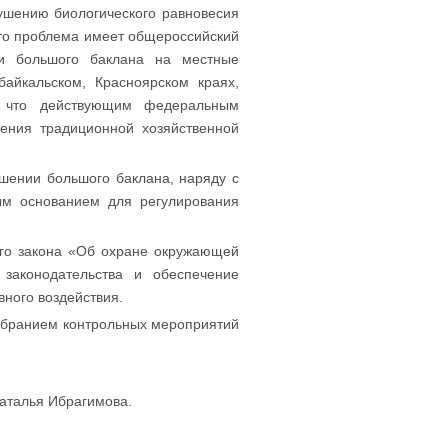
ушению биологического равновесия
что проблема имеет общероссийский
ии большого баклана на местные
айкальском, Красноярском краях,
ь, что действующим федеральным
ления традиционной хозяйственной
шении большого баклана, наряду с
ым основанием для регулирования
ого закона «Об охране окружающей
законодательства и обеспечение
ного воздействия.
обранием контрольных мероприятий
Наталья Ибрагимова.