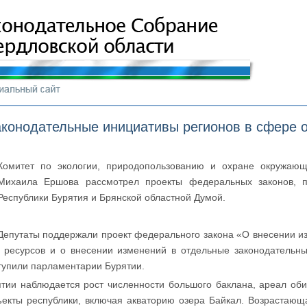
аконодательные инициативы регионов в сфере
Комитет по экологии, природопользованию и охране окружаю
Михаила Ершова рассмотрел проекты федеральных законов,
Республики Бурятия и Брянской областной Думой.
Депутаты поддержали проект федерального закона «О внесении и
х ресурсов и о внесении изменений в отдельные законодательн
тупили парламентарии Бурятии.
ятии наблюдается рост численности большого баклана, ареал об
екты республики, включая акваторию озера Байкал. Возрастающа