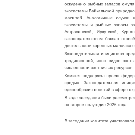
оскудению рыбных запасов омуля,
экосистемы Байкальской природной
масштаб. Аналогичные случаи 
экосистемы и рыбные запасы зар
Астраханской, Иркутской, Кур
законодательством баклан отнес
деятельности коренных малочисле
Законодательная инициатива пре
традиционной, иных видов охоты
численности охотничьих ресурсов 
Комитет поддержал проект федер
среды». Законодательная иниц
единообразия понятий в сфере охр
В ходе заседания были рассмотр
на второе полугодие 2026 года.
В заседании комитета участвовал