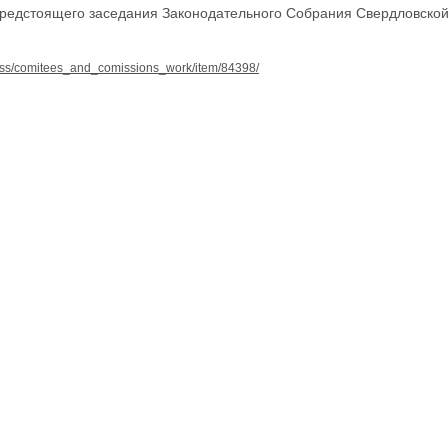
предстоящего заседания Законодательного Собрания Свердловской
/press/comitees_and_comissions_work/item/84398/