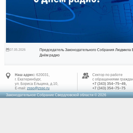
07.05.2026
Председатель Законодательного Собрания Людмила Б
Днём радио
Наш адрес:
620031,
Сектор по работе
г. Екатеринбург,
с обращениями граждан
ул. Бориса Ельцина, д.10,
+7 (343) 354−75−49,
E-mail:
zsso@zsso.ru
+7 (343) 354−75−75
Законодательное Cобрание Свердловской области © 2026