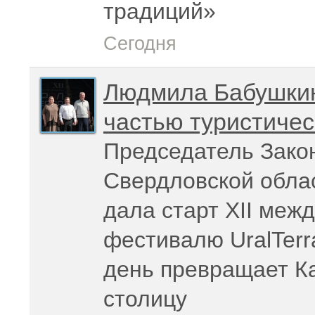
традиций»
Сегодня
Людмила Бабушкина
частью туристиче
Председатель Зако
Свердловской обла
дала старт XII ме
фестивалю UralTerr
день превращает К
столицу