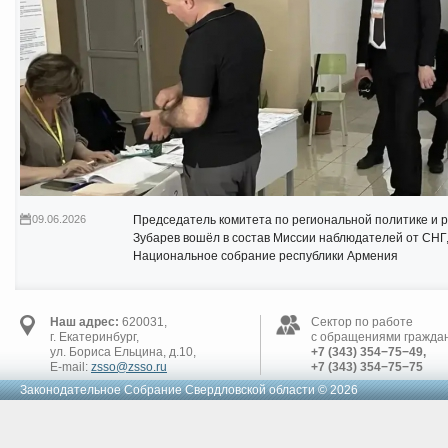
09.06.2026
Председатель комитета по региональной политике и 
Зубарев вошёл в состав Миссии наблюдателей от СНГ
Национальное собрание республики Армения
Наш адрес:
620031,
Сектор по работе
г. Екатеринбург,
с обращениями граждан
ул. Бориса Ельцина, д.10,
+7 (343) 354−75−49,
E-mail:
zsso@zsso.ru
+7 (343) 354−75−75
Законодательное Cобрание Свердловской области © 2026