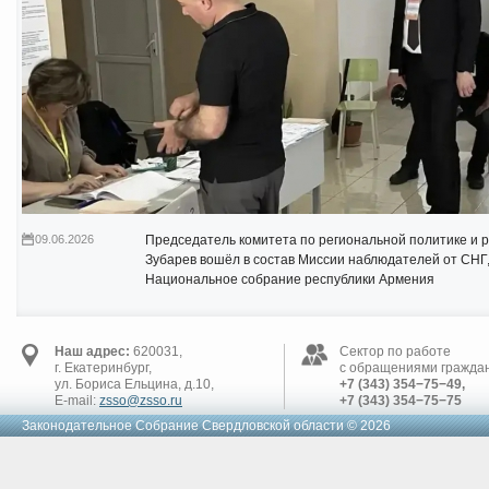
09.06.2026
Председатель комитета по региональной политике и 
Зубарев вошёл в состав Миссии наблюдателей от СНГ
Национальное собрание республики Армения
Наш адрес:
620031,
Сектор по работе
г. Екатеринбург,
с обращениями граждан
ул. Бориса Ельцина, д.10,
+7 (343) 354−75−49,
E-mail:
zsso@zsso.ru
+7 (343) 354−75−75
Законодательное Cобрание Свердловской области © 2026