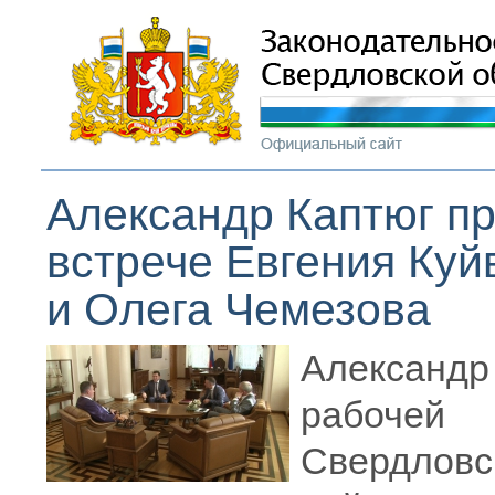
Александр Каптюг пр
встрече Евгения Куй
и Олега Чемезова
Александ
рабоче
Свердло