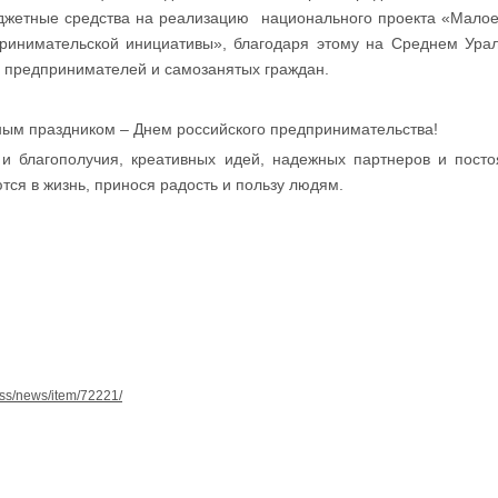
джетные средства на реализацию национального проекта «Малое
ринимательской инициативы», благодаря этому на Среднем Ура
х предпринимателей и самозанятых граждан.
ым праздником – Днем российского предпринимательства!
и благополучия, креативных идей, надежных партнеров и посто
тся в жизнь, принося радость и пользу людям.
press/news/item/72221/