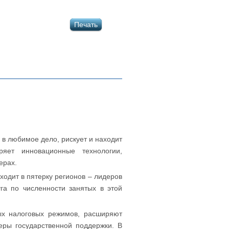
Печать
 в любимое дело, рискует и находит
яет инновационные технологии,
ерах.
одит в пятерку регионов – лидеров
га по численности занятых в этой
ых налоговых режимов, расширяют
еры государственной поддержки. В