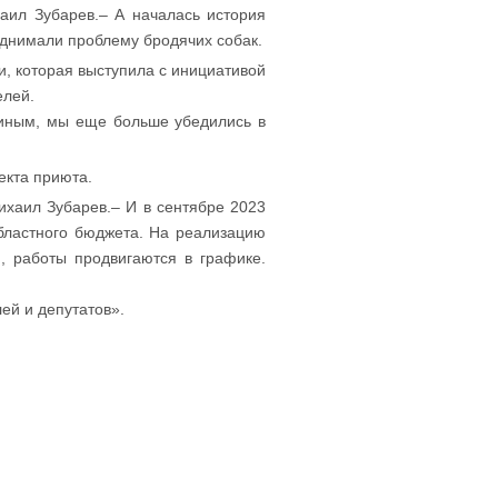
хаил Зубарев.– А началась история
однимали проблему бродячих собак.
, которая выступила с инициативой
елей.
киным, мы еще больше убедились в
екта приюта.
ихаил Зубарев.– И в сентябре 2023
бластного бюджета. На реализацию
, работы продвигаются в графике.
ей и депутатов».