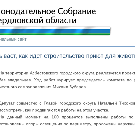
вает, как идет строительство приют для живот
На территории Асбестовского городского округа реализуется прое
без владельцев. Ход работ курирует председатель комитета по 
местного самоуправления Михаил Зубарев.
Депутат совместно с Главой городского округа Натальей Тихоно
посмотрели, как продвигаются работы на этом участке.
На данный момент на 100 процентов выполнены работы по р
установлены опоры освещения по периметру, проложены наружные