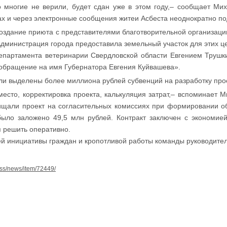
го многие не верили, будет сдан уже в этом году,– сообщает Ми
ах и через электронные сообщения житеи Асбеста неоднократно п
оздание приюта с представителями благотворительной организации
Администрация города предоставила земельный участок для этих ц
Департамента ветеринарии Свердловской области Евгением Труш
 обращение на имя Губернатора Евгения Куйвашева».
ли выделены более миллиона рублей субвенций на разработку про
есто, корректировка проекта, калькуляция затрат,– вспоминает М
щищали проект на согласительных комиссиях при формировании о
было заложено 49,5 млн рублей. Контракт заключен с экономией
 решить оперативно.
й инициативы граждан и кропотливой работы команды руководител
press/news/item/72449/