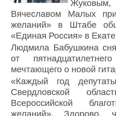
Жуковым
Вячеславом Малых
пр
желаний»
в Штабе общ
«Единая Россия» в Екате
Людмила Бабушкина снял
от пятнадцатилетне
мечтающего о новой гита
«Каждый год депутаты
Свердловской обла
Всероссийской благ
желаний». Здорово,