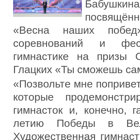
Бабушкин
посвящён
«Весна наших побед
соревнований и фес
гимнастике на призы 
Глацких «Ты сможешь са
«Позвольте мне попривет
которые продемонстри
гимнасток и, конечно, 
летию Победы в Вел
Художественная гимнаст