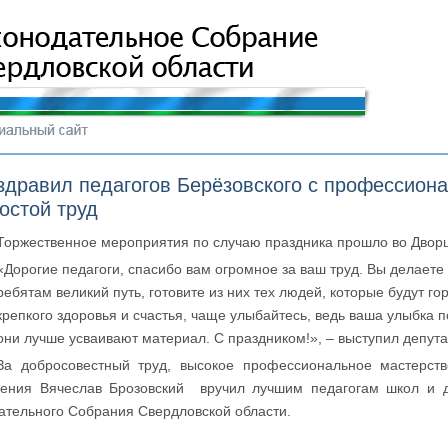
здравил педагогов Берёзовского с профессион
остой труд
Торжественное мероприятия по случаю праздника прошло во Двор
«Дорогие педагоги, спасибо вам огромное за ваш труд. Вы делает
ребятам великий путь, готовите из них тех людей, которые будут г
крепкого здоровья и счастья, чаще улыбайтесь, ведь ваша улыбка п
они лучше усваивают материал. С праздником!», – выступил депута
За добросовестный труд, высокое профессиональное мастерст
ления Вячеслав Брозовский вручил лучшим педагогам школ и д
ательного Собрания Свердловской области.