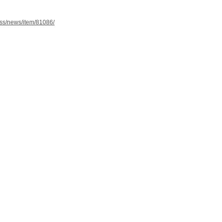
press/news/item/81086/