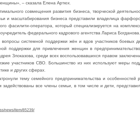
женщины», – сказала Елена Артюх.
имального совмещения развития бизнеса, творческой деятельнос
мьи и масштабирования бизнеса представили владелица фарфоро
го фасилити-оператора, который специализируется на комплек
оучредитель федерального кадрового агентства Лариса Богданова
 вопросы системной поддержки жён и вдов участников боевых де
нной поддержки для привлечения женщин в предпринимательств
дрея Злоказова, среди всех воспользовавшихся правом заключени
зкие участников СВО. Большинство из них используют меры подд
стике и других сферах.
атронули тему семейного предпринимательства и особенностей р
ом задействованы все члены семьи, в том числе и дети, представи
press/news/item/85239/