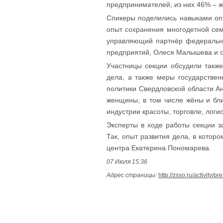
предпринимателей, из них 46% – 
Спикеры поделились навыками опт
опыт сохранения многодетной се
управляющий партнёр федерально
предприятий, Олеся Малышева и с
Участницы секции обсудили также
дела, а также меры государстве
политики Свердловской области Ан
женщины, в том числе жёны и бли
индустрии красоты, торговле, логи
Эксперты в ходе работы секции з
Так, опыт развития дела, в котор
центра Екатерина Пономарева.
07 Июля 15:36
Адрес страницы:
http://zsso.ru/activity/