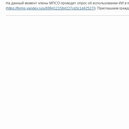
На данный момент члены МПСО проводят опрос об использовании ИИ в 
(
https://forms.yandex.ru/u/6994121584227cd3c1d42527/
). Приглашаем гражд