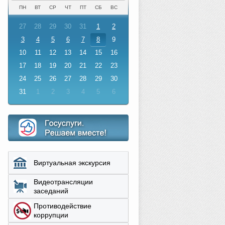
ПН
ВТ
СР
ЧТ
ПТ
СБ
ВС
27
28
29
30
31
1
2
3
4
5
6
7
8
9
10
11
12
13
14
15
16
17
18
19
20
21
22
23
24
25
26
27
28
29
30
31
1
2
3
4
5
6
Виртуальная экскурсия
Видеотрансляции
заседаний
Противодействие
коррупции