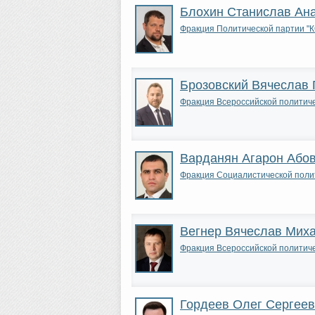
Блохин Станислав Ан
Фракция Политической парти
Брозовский Вячеслав 
Фракция Всероссийской полити
Варданян Агарон Або
Фракция Социалистической пол
Вегнер Вячеслав Мих
Фракция Всероссийской полити
Гордеев Олег Сергеев