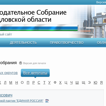
Версия
ДЕЯТЕЛЬНОСТЬ
ПРАВОТВОРЧЕСТВО
ОБЛА
Собрания
Версия для печати
ых округов
Все депутаты
К
Л
М
Н
О
П
Р
С
Т
У
Ф
Х
Ц
Ч
Ш
Щ
Э
Ю
Я
ксович
еской партии "ЕДИНАЯ РОССИЯ"