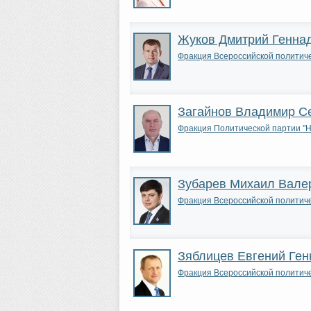
Жуков Дмитрий Генна
Фракция Всероссийской полити
Загайнов Владимир С
Фракция Политической партии 
Зубарев Михаил Вале
Фракция Всероссийской полити
Зяблицев Евгений Ген
Фракция Всероссийской полити