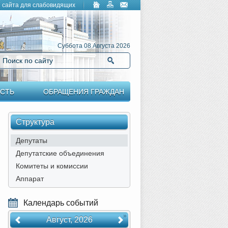
 сайта для слабовидящих
Суббота 08 Августа 2026
Поиск по сайту
Найти
СТЬ
ОБРАЩЕНИЯ ГРАЖДАН
Структура
Депутаты
Депутатские объединения
Комитеты и комиссии
Аппарат
Календарь событий
«
»
Август, 2026