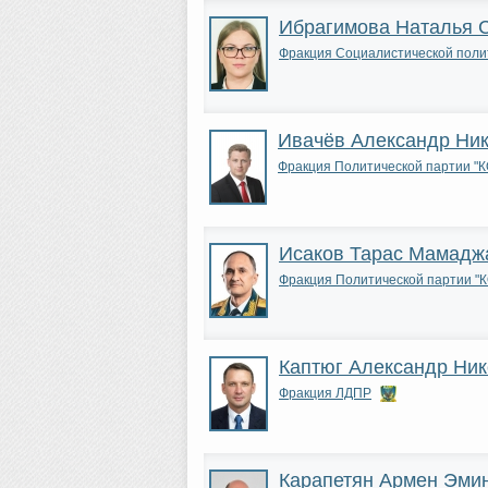
Ибрагимова Наталья 
Фракция Социалистической пол
Ивачёв Александр Ни
Фракция Политической парти
Исаков Тарас Мамадж
Фракция Политической парти
Каптюг Александр Ни
Фракция ЛДПР
Карапетян Армен Эми