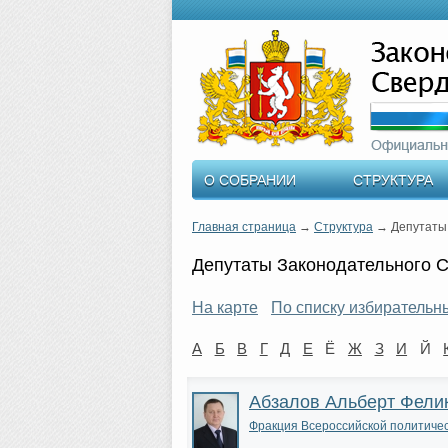
О СОБРАНИИ
СТРУКТУРА
Главная страница
→
Структура
→
Депутаты
Депутаты Законодательного 
На карте
По списку избирательн
А
Б
В
Г
Д
Е
Ё
Ж
З
И
Й
Абзалов Альберт Фели
Фракция Всероссийской политич