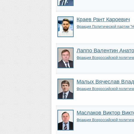
Краев Рант Кароевич
Фракция Политической партии 
Лаппо Валентин Анат
Фракция Всероссийской полити
Малых Вячеслав Вла
Фракция Всероссийской полити
Маслаков Виктор Викт
Фракция Всероссийской полити