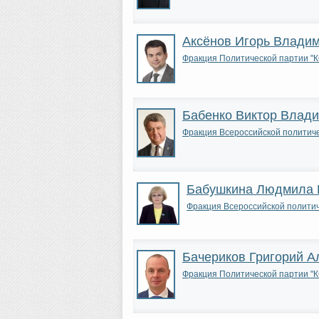
Аксёнов Игорь Влади
Фракция Политической парти
Бабенко Виктор Влад
Фракция Всероссийской полити
Бабушкина Людмила 
Фракция Всероссийской полит
Бачериков Григорий А
Фракция Политической парти