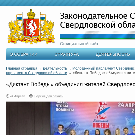
О СОБРАНИИ
СТРУКТУРА
ДЕЯТЕЛЬНОСТЬ
Главная страница
→
Деятельность
→
Молодежный парламент Свердловск
парламента Свердловской области
→
«Диктант Победы» объединил жите
«Диктант Победы» объединил жителей Свердловс
24 Апреля
Версия для печати