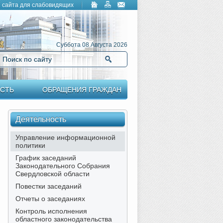
 сайта для слабовидящих
Суббота 08 Августа 2026
Поиск по сайту
Найти
СТЬ
ОБРАЩЕНИЯ ГРАЖДАН
Деятельность
Управление информационной
политики
График заседаний
Законодательного Собрания
Свердловской области
Повестки заседаний
Отчеты о заседаниях
Контроль исполнения
областного законодательства