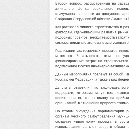
Второй вопрос, рассмотренный на заседа
жилищного фонда социального исполь
стимулирования развития доступного аре
Собрания Свердловской области Людмилы 
Как рассказал министр строительства и ра
факторам, сдерживающим развитие рынка 
подобных проектов, неокупаемость затрат н
секторе, неравные экономические условия р
Реализации долгосрочных проектов инве
может потребовать некоторые меры госуд
финансирование затрат на строительство 
подключение к сетям инженерно-техническо
Данные мероприятия повлекут за собой в
Российской Федерации, а также в ряд федер
Депутаты отметили, что законодательст
поддержки, которыми могут воспользов
пониженная ставка по налогу на прибыл
организаций, в отношении прироста стоимос
По итогам обсуждения парламентарии ре
органам местного самоуправления муниц
создания «пилотного» проекта в сост
использования за счет средств областн