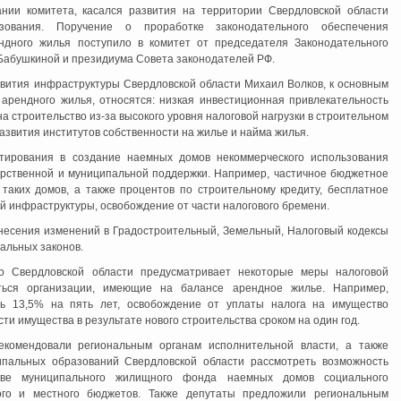
нии комитета, касался развития на территории Свердловской области
зования. Поручение о проработке законодательного обеспечения
ндного жилья поступило в комитет от председателя Законодательного
Бабушкиной и президиума Совета законодателей РФ.
звития инфраструктуры Свердловской области Михаил Волков, к основным
арендного жилья, относятся: низкая инвестиционная привлекательность
а строительство из-за высокого уровня налоговой нагрузки в строительном
азвития институтов собственности на жилье и найма жилья.
стирования в создание наемных домов некоммерческого использования
арственной и муниципальной поддержки. Например, частичное бюджетное
таких домов, а также процентов по строительному кредиту, бесплатное
й инфраструктуры, освобождение от части налогового бремени.
несения изменений в Градостроительный, Земельный, Налоговый кодексы
альных законов.
во Свердловской области предусматривает некоторые меры налоговой
аться организации, имеющие на балансе арендное жилье. Например,
ь 13,5% на пять лет, освобождение от уплаты налога на имущество
ти имущества в результате нового строительства сроком на один год.
комендовали региональным органам исполнительной власти, а также
ипальных образований Свердловской области рассмотреть возможность
аве муниципального жилищного фонда наемных домов социального
ого и местного бюджетов. Также депутаты предложили региональным