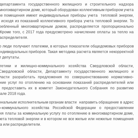
епартамента государственного жилищного и строительного надзора
многоквартирном доме, который оборудован коллективным прибором учета
лые помещения имеют индивидуальные приборы учета тепловой энергии,
исходя из показаний коллективного прибора учета тепловой энергии. То
требленный многоквартирным домом, распределяется пропорционально
оме того, с 2017 года предусмотрено начисление оплаты за тепло на
распределителя.
ую люди получают платежки, в которых показатели общедомовых приборов
индивидуальных приборов. Такая методика расчета является некорректной
т депутаты.
гетики и жилищно-коммунального хозяйства Свердловской области,
Свердловской области, Департаменту государственного жилищного и
бласти разработать предложения по совершенствованию нормативно-
ние услуг по отоплению на основании показаний распределителей или
 предоставить их в комитет Законодательного Собрания по развитию
Интернет приемная
але 2018 года.
иональным исполнительным органам власти направить обращение в адрес
-коммунального хозяйства Российской Федерации о предоставлении
ия платы за коммунальную услугу по отоплению в многоквартирном доме,
ета тепловой энергии и в котором не все жилые или нежилые помещения
а или распределители.