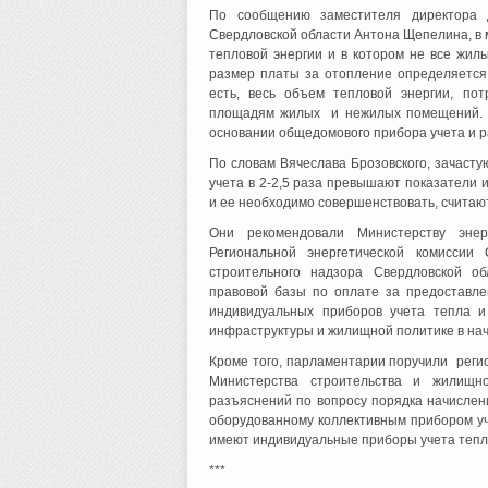
По сообщению заместителя директора д
Свердловской области Антона Щепелина, в 
тепловой энергии и в котором не все жи
размер платы за отопление определяется 
есть, весь объем тепловой энергии, по
площадям жилых и нежилых помещений. Кр
основании общедомового прибора учета и 
По словам Вячеслава Брозовского, зачаст
учета в 2-2,5 раза превышают показатели 
и ее необходимо совершенствовать, считаю
Они рекомендовали Министерству энер
Региональной энергетической комиссии 
строительного надзора Свердловской о
правовой базы по оплате за предоставле
индивидуальных приборов учета тепла и
инфраструктуры и жилищной политике в нач
Кроме того, парламентарии поручили рег
Министерства строительства и жилищно
разъяснений по вопросу порядка начислен
оборудованному коллективным прибором уч
имеют индивидуальные приборы учета тепл
***