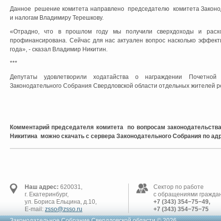
Данное решение комитета направлено председателю комитета Законо
и налогам Владимиру Терешкову.
«Отрадно, что в прошлом году мы получили сверхдоходы и расхо
профинансирована. Сейчас для нас актуален вопрос насколько эффект
года», - сказал Владимир Никитин.
***
Депутаты удовлетворили ходатайства о награждении Почетной
Законодательного Собрания Свердловской области отдельных жителей р
Комментарий председателя комитета по вопросам законодательства
Никитина можно скачать с сервера Законодательного Собрания по ад
Наш адрес:
620031,
Сектор по работе
г. Екатеринбург,
с обращениями граждан
ул. Бориса Ельцина, д.10,
+7 (343) 354−75−49,
E-mail:
zsso@zsso.ru
+7 (343) 354−75−75
Законодательное Cобрание Свердловской области © 2026