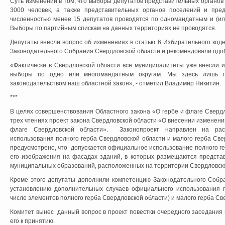
Суть изменений в том, что выборы депутатов представительных органо
3000 человек, а также представительных органов поселений и пред
численностью менее 15 депутатов проводятся по одномандатным и (ил
Выборы по партийным спискам на данных территориях не проводятся.
Депутаты внесли вопрос об изменениях в статью 6 Избирательного коде
Законодательного Собрания Свердловской области и рекомендовали одо
«Фактически в Свердловской области все муниципалитеты уже внесли и
выборы по одно или многомандатным округам. Мы здесь лишь п
законодательством наш областной закон», - отметил Владимир Никитин.
***
В целях совершенствования Областного закона «О гербе и флаге Сверд
трех чтениях проект закона Свердловской области «О внесении изменений 
флаге Свердловской области». Законопроект направлен на рас
использования полного герба Свердловской области и малого герба Свер
предусмотрено, что допускается официальное использование полного г
его изображения на фасадах зданий, в которых размещаются предста
муниципальных образований, расположенных на территории Свердловско
Кроме этого депутаты дополнили компетенцию Законодательного Собр
установлению дополнительных случаев официального использования п
числе элементов полного герба Свердловской области) и малого герба Св
Комитет вынес данный вопрос в проект повестки очередного заседания
его к принятию.