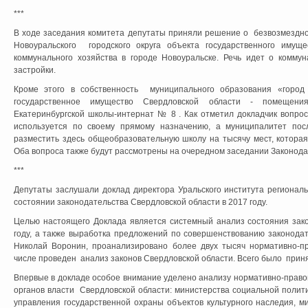
***
В ходе заседания комитета депутаты приняли решение о безвозмездно
Новоуральского городского округа объекта государственного имущ
коммунального хозяйства в городе Новоуральске. Речь идет о комму
застройки.
Кроме этого в собственность муниципального образования «город 
государственное имущество Свердловской области - помещени
Екатеринбургской школы-интернат № 8 . Как отметил докладчик вопрос
используется по своему прямому назначению, а муниципалитет пос
разместить здесь общеобразовательную школу на тысячу мест, котора
Оба вопроса также будут рассмотрены на очередном заседании Законода
***
Депутаты заслушали доклад директора Уральского института регионал
состоянии законодательства Свердловской области в 2017 году.
Целью настоящего Доклада является системный анализ состояния зако
году, а также выработка предложений по совершенствованию законодат
Николай Воронин, проанализировано более двух тысяч нормативно-пр
числе проведен анализ законов Свердловской области. Всего было приня
Впервые в докладе особое внимание уделено анализу нормативно-право
органов власти Свердловской области: министерства социальной полити
управления государственной охраны объектов культурного наследия, м