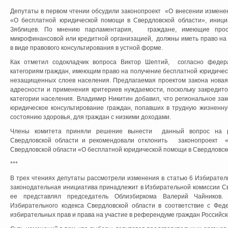
Депутаты в первом чтении обсудили законопроект «О внесении изменен
«О бесплатной юридической помощи в Свердловской области», иници
Зяблицев. По мнению парламентария, граждане, имеющие проср
микрофинансовой или кредитной организацией, должны иметь право на
в виде правового консультирования в устной форме.
Как отметил содокладчик вопроса Виктор Шептий, согласно федера
категориям граждан, имеющим право на получение бесплатной юридичес
незащищенных слоев населения. Предлагаемая проектом закона новая
адресности и применения критериев нуждаемости, поскольку закредит
категории населения. Владимир Никитин добавил, что региональное за
юридическое консультирование граждан, попавших в трудную жизненну
состоянию здоровья, для граждан с низкими доходами.
Члены комитета приняли решение вынести данный вопрос на ра
Свердловской области и рекомендовали отклонить законопроект «
Свердловской области «О бесплатной юридической помощи в Свердловск
***
В трех чтениях депутаты рассмотрели изменения в статью 6 Избирател
законодательная инициатива принадлежит в Избирательной комиссии Св
ее представлял председатель Облизбиркома Валерий Чайников.
Избирательного кодекса Свердловской области в соответствие с Фе
избирательных прав и права на участие в референдуме граждан Российс