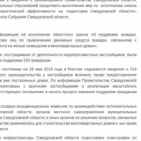
ю к сведению и рекомендовали правительству Свердловской области,
пальных образований продолжить выполнение мер по исполнению закона
ргетической эффективности на территории Свердловской области»,
ного Собрания Свердловской области.
формацию об исполнении областного закона «О поддержке граждан,
ских лиц по привлечению денежных средств граждан, связанному с
ости на жилые помещения в многоквартирных домах».
ан, пострадавших от деятельности недобросовестных застройщиков были
на поддержка 333 гражданам.
 состоянию на 28 мая 2019 года в Реестре содержатся сведения о 319
ого законодательства у застройщиков возникло право предоставления
, в уже построенных домах. По информации Правительства Свердловской
переговоры с крупными застройщиками о реализации масштабного
ветствующее соглашение и начать процесс оказания поддержки гражданам
и создана координационная комиссия по взаимодействию исполнительных
ловской области, органов местного самоуправления муниципальных
 Свердловской области, и иных органов по решению вопросов, связанных
дства привлекались для строительства многоквартирных домов и чьи права
асти.
я инфраструктуры Свердловской области подготовлен план-график по