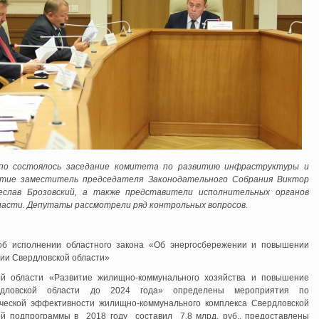
по состоялось заседание комитета по развитию инфраструктуры и
стие заместитель председателя Законодательного Собрания Виктор
еслав Брозовский, а также представители исполнительных органов
ласти. Депутаты рассмотрели ряд контрольных вопросов.
б исполнении областного закона «Об энергосбережении и повышении
рии Свердловской области»
ой области «Развитие жилищно-коммунального хозяйства и повышение
ердловской области до 2024 года» определены мероприятия по
ческой эффективности жилищно-коммунального комплекса Свердловской
й подпрограммы в 2018 году составил 7,8 млрд. руб., предоставлены