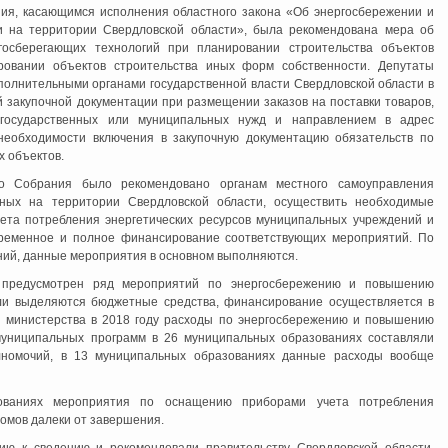
ия, касающимся исполнения областного закона «Об энергосбережении и
и на территории Свердловской области», была рекомендована мера об
госберегающих технологий при планировании строительства объектов
ровании объектов строительства иных форм собственности. Депутаты
полнительными органами государственной власти Свердловской области в
 закупочной документации при размещении заказов на поставки товаров,
 государственных или муниципальных нужд и направлением в адрес
еобходимости включения в закупочную документацию обязательств по
 объектов.
го Собрания было рекомендовано органам местного самоуправления
ных на территории Свердловской области, осуществить необходимые
та потребления энергетических ресурсов муниципальных учреждений и
временное и полное финансирование соответствующих мероприятий. По
ий, данные мероприятия в основном выполняются.
 предусмотрен ряд мероприятий по энергосбережению и повышению
ели выделяются бюджетные средства, финансирование осуществляется в
 министерства в 2018 году расходы по энергосбережению и повышению
муниципальных программ в 26 муниципальных образованиях составляли
номочий, в 13 муниципальных образованиях данные расходы вообще
ованиях мероприятия по оснащению приборами учета потребления
домов далеки от завершения.