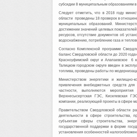
субсидии 8 муниципальным образованиям в р
Следует отметить, что в 2018 году мини
области проведены 18 проверок в отношен
муниципальных образований. Министерст
достижении значений целевых показателей 
ресурсов, отсутствие документов об устан
водоснабжению, потреблению газа и теплов
Согласно Комплексной программе Свердл
баланс Свердловской области до 2020 года»
Красноуфимский округ и Алапаевское 6 к
Талицком городском округе введен в экспл
топлива, проведены работы по модернизаци
Министерством энергетики и жилищно-к
привлечения внебюджетных средств для 
частности, выполняются мероприятия
Верхнесысертская ГЭС, Кисилевская ГЭ
компании, реализующей проекты в сфере ма
Правительством Свердловской области р
деятельности в сфере строительства, п
субъектам сферы строительства, энер
государственной поддержки в форме госуд
установления особенностей налогообложен