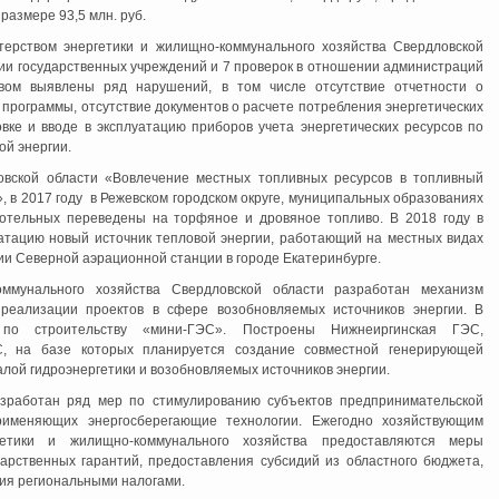
азмере 93,5 млн. руб.
стерством энергетики и жилищно-коммунального хозяйства Свердловской
ии государственных учреждений и 7 проверок в отношении администраций
вом выявлены ряд нарушений, в том числе отсутствие отчетности о
программы, отсутствие документов о расчете потребления энергетических
овке и вводе в эксплуатацию приборов учета энергетических ресурсов по
ой энергии.
овской области «Вовлечение местных топливных ресурсов в топливный
, в 2017 году в Режевском городском округе, муниципальных образованиях
отельных переведены на торфяное и дровяное топливо. В 2018 году в
уатацию новый источник тепловой энергии, работающий на местных видах
и Северной аэрационной станции в городе Екатеринбурге.
оммунального хозяйства Свердловской области разработан механизм
реализации проектов в сфере возобновляемых источников энергии. В
 по строительству «мини-ГЭС». Построены Нижнеиргинская ГЭС,
Интернет приемная
С, на базе которых планируется создание совместной генерирующей
лой гидроэнергетики и возобновляемых источников энергии.
азработан ряд мер по стимулированию субъектов предпринимательской
рименяющих энергосберегающие технологии. Ежегодно хозяйствующим
гетики и жилищно-коммунального хозяйства предоставляются меры
арственных гарантий, предоставления субсидий из областного бюджета,
ия региональными налогами.