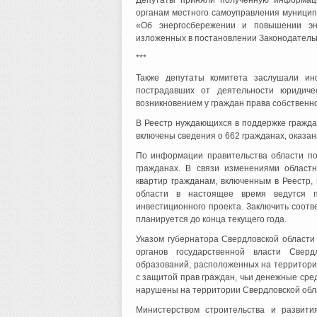
Депутаты приняли полученную информаци
органам местного самоуправления муници
«Об энергосбережении и повышении эне
изложенных в постановлении Законодатель
***
Также депутаты комитета заслушали ин
пострадавших от деятельности юридиче
возникновением у граждан права собственн
В Реестр нуждающихся в поддержке гражд
включены сведения о 662 гражданах, оказа
По информации правительства области по
гражданах. В связи изменениями областн
квартир гражданам, включенным в Реестр
области в настоящее время ведутся 
инвестиционного проекта. Заключить соот
планируется до конца текущего года.
Указом губернатора Свердловской област
органов государственной власти Сверд
образований, расположенных на территории
с защитой прав граждан, чьи денежные сре
нарушены на территории Свердловской обл
Министерством строительства и развити