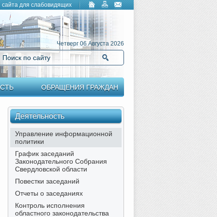
 сайта для слабовидящих
Четверг 06 Августа 2026
Поиск по сайту
Найти
СТЬ
ОБРАЩЕНИЯ ГРАЖДАН
Деятельность
Управление информационной
политики
График заседаний
Законодательного Собрания
Свердловской области
Повестки заседаний
Отчеты о заседаниях
Контроль исполнения
областного законодательства