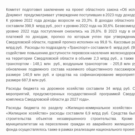
Комитет подготовил заключение на проект областного закона «Об исп
Документ предусматривает утверждение поступивших в 2023 году доходо
К уровню 2022 года доходы возросли на 20,3%. В доходах областног
составили 398,9 млрд руб., рост к уровню 2022 года на 30,6%. Безвозмез
уровню 2022 года поступления снизились на 26,6%. В 2023 году в о
платежей по доходам, прогноз по которым учтен при утверждени
Свердловской области, годовой прогноз исполнен на 99,8 %. Кассовые 
млрд руб. Расходы по подразделу «Транспорт» составили 6 млрд руб. (9
содействие повышению доступности перевозок населения железнодоро
на территории Свердловской области в объеме 2,3 млрд руб., а такж
транспортом - 148,1 млн руб., воздушным транспортом - 205,8 млн р
обновление подвижного состава наземного общественного пассажирс
размере 140,9 млн руб. и средства на софинансирование мероприят
размере 687,8 млн руб.
Расходы бюджета на дорожное хозяйство составили 34 млрд руб. 
мероприятий, предусмотренных государственной программой Свердл
комплекса Свердловской области до 2027 года».
Расходы бюджета по разделу «Жилищно-коммунальное хозяйство» 
«Жилищное хозяйство» расходы составили 6,9 млрд руб. Средства был
строительства объектов незавершенного строительства. Кром
муниципалитетам на переселение граждан из аварийного жилищного
фонда осуществлялось также в рамках реализации национального проект