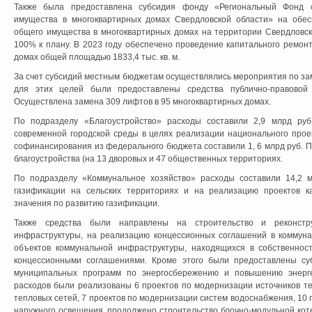
Также была предоставлена субсидия фонду «Региональный Фонд с
имущества в многоквартирных домах Свердловской области» на обес
общего имущества в многоквартирных домах на территории Свердловск
100% к плану. В 2023 году обеспечено проведение капитального ремон
домах общей площадью 1833,4 тыс. кв. м.
За счет субсидий местным бюджетам осуществлялись мероприятия по за
для этих целей были предоставлены средства публично-правовой
Осуществлена замена 309 лифтов в 95 многоквартирных домах.
По подразделу «Благоустройство» расходы составили 2,9 млрд руб
современной городской среды в целях реализации национального прое
софинансирования из федерального бюджета составили 1, 6 млрд руб. 
благоустройства (на 13 дворовых и 47 общественных территориях.
По подразделу «Коммунальное хозяйство» расходы составили 14,2 м
газификации на сельских территориях и на реализацию проектов ка
значения по развитию газификации.
Также средства были направлены на строительство и реконстр
инфраструктуры, на реализацию концессионных соглашений в коммун
объектов коммунальной инфраструктуры, находящихся в собственност
концессионными соглашениями. Кроме этого были предоставлены с
муниципальных программ по энергосбережению и повышению энерге
расходов были реализованы 6 проектов по модернизации источников т
тепловых сетей, 7 проектов по модернизации систем водоснабжения, 10 
наружного освещения, продолжено строительство блочно-модульной кот