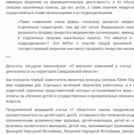
имеющих лицензию на фармацевтическую деятельность, и их обосо
сельских населённых пунктах, где нет аптек, а также перечня лекарс
осуществляться этими организациями и их подразделениями.
«Такие изменения очень важны, поскольку касаются лекарс
отдаленных территориях, там, где нет аптек. Федеральное зак
разрешить продажу лекарств в медицинских организациях, имею
в отдаленных сельских населённых пунктах. Что имеется в
подразделения»? Это ФАПы и участки общей врачебной п
соответствующей лицензии они смогут продавать лекарства насел
***
Депутаты обсудили законопроект «О внесении изменений в статьи 
деятельности на территории Свердловской области».
Как пояснила первый заместитель министра культуры региона Юлия Пры
мер поддержки для отдельных категорий творческих работников, а в 
родителей (законных представителей) которых устанавливается мера
оплаты за обучение детей в государственных и муниципальных организ
искусств.
Предложенной редакцией статьи 17 областного закона предусмотр
распространяться на детей-сирот, детей, оставшихся без попечения род
ограниченными возможностями здоровья, детей-инвалидов, детей из
величины прожиточного минимума, детей лиц, принимающих (принимавш
Донецкой Народной Республики, Луганской Народной Республики, Запоро