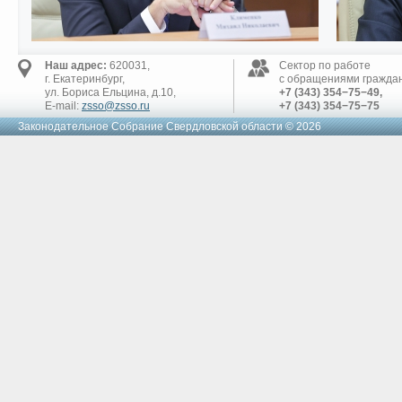
Наш адрес:
620031,
Сектор по работе
г. Екатеринбург,
с обращениями граждан
ул. Бориса Ельцина, д.10,
+7 (343) 354−75−49,
E-mail:
zsso@zsso.ru
+7 (343) 354−75−75
Законодательное Cобрание Свердловской области © 2026