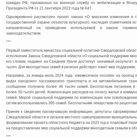
граждан РФ, призванных на военную службу по мобилизации в Воор
Президента РФ от 21 сентября 2022 года № 647.
Одновременно рассмотрен проект закона «О внесении изменения в с
государственной охране объектов культурного наследия (памятников ис
направленный на приведение используемой в законе термин
законодательством.
***
Первый заместитель министра социальной политики Свердловской облас
исполнении Закона Свердловской области «О социальной поддержке мно
его словам, недавно на Среднем Урале достигнут значимый результат:
тысяч. Для многодетных семей в регионе действует пакет мер поддержки.
Например, за январь-июль 2024 года ежемесячное пособие на проезд п
видах городского пассажирского транспорта и на автомобильном тра
сообщении получили более 46 тысяч семей. Бесплатным питанием в 
более 50 тысяч детей. Компенсация расходов на оплату жилья и коммун
семей. Мерой социальной поддержки по компенсации или освобождению
сетям воспользовались 395 семей. Бесплатными лекарствам по рецептам
Приняв к сведению прозвучавшую информацию, депутаты сформировал
Свердловской области и органов местного самоуправления муниципальны
формировании проекта областного бюджета на 2025 год и плановый пери
на предоставление мер социальной поддержки многодетным семьям в объ
***