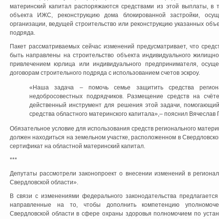
материнский капитал распоряжаются средствами из этой выплаты, в т
объекта ИЖС, реконструкцию дома блокированной застройки, осу
организации, ведущей строительство или реконструкцию указанных объек
подряда.
Пакет рассматриваемых сейчас изменений предусматривает, что средст
быть направлены на строительство объекта индивидуального жилищног
привлечением юрлица или индивидуального предпринимателя, осущ
договорам строительного подряда с использованием счетов эскроу.
«Наша задача – помочь семье защитить средства региона
недобросовестных подрядчиков. Размещение средств на счёте
действенный инструмент для решения этой задачи, помогающи
средства областного материнского капитала»,– пояснил Вячеслав 
Обязательное условие для использования средств регионального материн
должен находиться на земельном участке, расположенном в Свердловск
сертификат на областной материнский капитал.
***
Депутаты рассмотрели законопроект о внесении изменений в регионал
Свердловской области».
В связи с изменениями федерального законодательства предлагается 
направленные на то, чтобы дополнить компетенцию уполномочен
Свердловской области в сфере охраны здоровья полномочием по устан