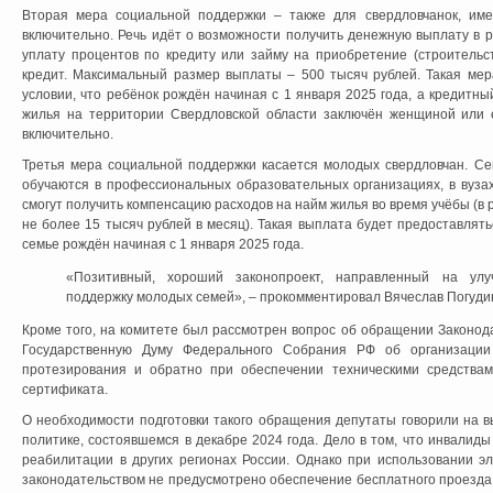
Вторая мера социальной поддержки – также для свердловчанок, им
включительно. Речь идёт о возможности получить денежную выплату в 
уплату процентов по кредиту или займу на приобретение (строительс
кредит. Максимальный размер выплаты – 500 тысяч рублей. Такая мер
условии, что ребёнок рождён начиная с 1 января 2025 года, а кредитны
жилья на территории Свердловской области заключён женщиной или
включительно.
Третья мера социальной поддержки касается молодых свердловчан. Се
обучаются в профессиональных образовательных организациях, в вуза
смогут получить компенсацию расходов на найм жилья во время учёбы (в
не более 15 тысяч рублей в месяц). Такая выплата будет предоставлять
семье рождён начиная с 1 января 2025 года.
«Позитивный, хороший законопроект, направленный на улу
поддержку молодых семей», – прокомментировал Вячеслав Погуди
Кроме того, на комитете был рассмотрен вопрос об обращении Законод
Государственную Думу Федерального Собрания РФ об организации
протезирования и обратно при обеспечении техническими средствам
сертификата.
О необходимости подготовки такого обращения депутаты говорили на 
политике, состоявшемся в декабре 2024 года. Дело в том, что инвалид
реабилитации в других регионах России. Однако при использовании э
законодательством не предусмотрено обеспечение бесплатного проезда