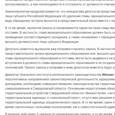
контролировать, а при необходимости и отстранять от должности глав м
Законопроектом предусматривается, что инициатива депутатов представ
лица субъекта Российской Федерации об удалении главы муниципального
виде обращения, которое вносится в представительный орган вместе с п
В то же время, проектом закона устанавливаются гарантии прав главы м
отставке. В частности, глава муниципального образования должен быть з
проведения соответствующего заседания, а также ознакомлен с обращен
высшего должностного лица субъекта Федерации.
Депутаты комитета высказали ряд поправок к проекту закона. В частност
представительного органа муниципального образования или высшего до
главы муниципального образования в отставку, могла быть выдвинута не 
вступления в должность главы муниципального образования и не позднее
полномочий. Проект закона и поправки к нему депутатов комитета будут
Директор Уральского института регионального законодательства
Михаил 
перспективных направлениях законотворческой деятельности, курируемы
докладчика, необходимо совершенствование законодательства территори
самоуправления в Свердловской области. Основными недостатками облас
территориальном устройстве Свердловской области» Михаил Кучин счит
территориальная единица» и «населенный пункт»; отсутствие указания в
территориальной единицы управленческого округа. В то же время, закон 
время «вытеснены» сельскими поселениями, как о самостоятельной адм
В регионе действуют 5 законов об управленческих округах, в то же время