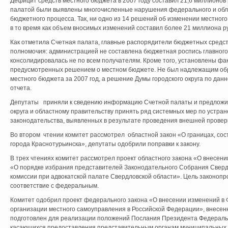
Дефицит средств местного бюджета в 2007 году составил 21,6 миллионов 
палатой были выявлены многочисленные нарушения федерального и обла
бюджетного процесса. Так, ни одно из 14 решений об изменении местного
в то время как объем вносимых изменений составил более 21 миллиона р
Как отметила Счетная палата, главные распорядители бюджетных средст
полномочия: администрацией не составлена бюджетная роспись главного
консолидировалась не по всем получателям. Кроме того, установлены фа
предусмотренных решением о местном бюджете. Не был надлежащим обр
местного бюджета за 2007 год, а решение Думы городского округа по данн
отчета.
Депутаты приняли к сведению информацию Счетной палаты и предложили
округа и областному правительству принять ряд системных мер по устр
законодательства, выявленных в результате проведения внешней провер
Во втором чтении комитет рассмотрел областной закон «О границах, со
города Краснотурьинска», депутаты одобрили поправки к закону.
В трех чтениях комитет рассмотрел проект областного закона «О внесен
«О порядке избрания представителей Законодательного Собрания Сверд
комиссии при адвокатской палате Свердловской области». Цель законопро
соответствие с федеральным.
Комитет одобрил проект федерального закона «О внесении изменений в
организации местного самоуправления в Российской Федерации», внесен
подготовлен для реализации положений Послания Президента Федеральн
касающихся предоставления представительным органам муниципальных 