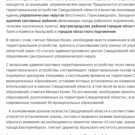
находятся за границами управленческих округов. Предлагается установи
территориальном устройстве Свердловской области в качестве разнови
единиц
управленческих округов
(Восточного, Горнозаводского, Западног
административных районов
(включающих города районного подчинения, 
сельские населенные пункты),
внутригородских районов городов облас
Тагил и Каменск-Уральский) и
городов областного подчинения
.
В связи с этим, считает Михаил Кучин, необходимо внести изменения в о
территориальном устройстве, признать утратившими силу законы об упра
областной закон «О статусе административного центра Свердловской обл
образование Центрального управленческого округа.
С вопросами административно-территориального устройства тесно связ
территориального устройства, составляющего территориальную основу о
подчеркнул докладчик. Например, к настоящему времени на территории 
муниципальных образования, уставами которых установлены их наимен
использоваться в законах Свердловской области, в том числе во всех за
образований, отметил Михаил Кучин. По его мнению, необходимо принят
образований, расположенных на территории Свердловской области», в к
современные названия 94 муниципальных образований.
К полномочиям органов госвласти Свердловской области в соответстви
относится установление границ, состава и правового режима пригородны
обратить внимание на необходимость принятия закона «О составе, гран
города Екатеринбурга», считает директор Уральского института регионал