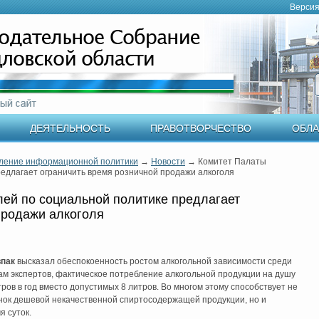
Версия
ДЕЯТЕЛЬНОСТЬ
ПРАВОТВОРЧЕСТВО
ОБЛА
ление информационной политики
→
Новости
→
Комитет Палаты
едлагает ограничить время розничной продажи алкоголя
ей по социальной политике предлагает
продажи алкоголя
впак
высказал обеспокоенность ростом алкогольной зависимости среди
ам экспертов, фактическое потребление алкогольной продукции на душу
ров в год вместо допустимых 8 литров. Во многом этому способствует не
нок дешевой некачественной спиртосодержащей продукции, но и
я суток.