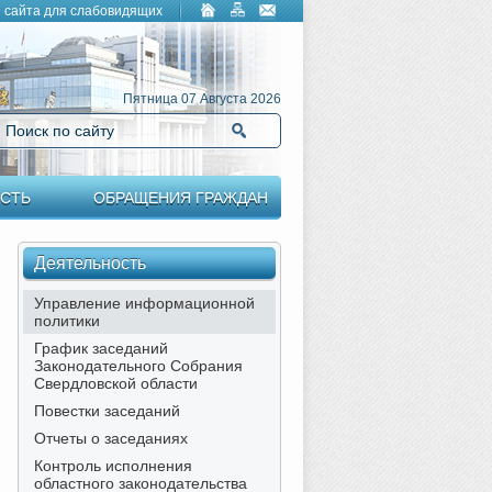
 сайта для слабовидящих
Пятница 07 Августа 2026
Поиск по сайту
Найти
СТЬ
ОБРАЩЕНИЯ ГРАЖДАН
Деятельность
Управление информационной
политики
График заседаний
Законодательного Собрания
Свердловской области
Повестки заседаний
Отчеты о заседаниях
Контроль исполнения
областного законодательства