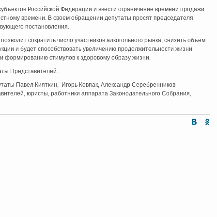
субъектов Российской Федерации и ввести ограничение времени продажи
местному времени. В своем обращении депутаты просят председателя
твующего постановления.
позволит сократить число участников алкогольного рынка, снизить объем
укции и будет способствовать увеличению продолжительности жизни
и формированию стимулов к здоровому образу жизни.
аты Представителей.
утаты Павел Кияткин, Игорь Ковпак, Александр Серебренников -
вителей, юристы, работники аппарата Законодательного Собрания,