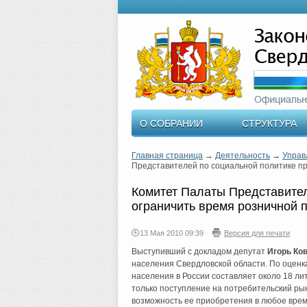
О СОБРАНИИ
СТРУКТУРА
Главная страница
→
Деятельность
→
Управ
Представителей по социальной политике пр
Комитет Палаты Представител
ограничить время розничной 
13 Мая 2010 09:39
Версия для печати
Выступивший с докладом депутат
Игорь Ко
населения Свердловской области. По оценк
населения в России составляет около 18 лит
только поступление на потребительский ры
возможность ее приобретения в любое врем