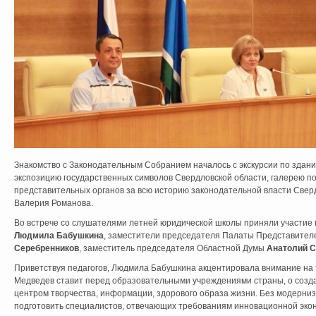
Знакомство с Законодательным Собранием началось с экскурсии по здани
экспозицию государственных символов Свердловской области, галерею п
представительных органов за всю историю законодательной власти Сверд
Валерия Романова.
Во встрече со слушателями летней юридической школы приняли участие
Людмила Бабушкина
, заместители председателя Палаты Представите
Серебренников
, заместитель председателя Областной Думы
Анатолий С
Приветствуя педагогов, Людмила Бабушкина акцентировала внимание на 
Медведев ставит перед образовательными учреждениями страны, о созд
центром творчества, информации, здорового образа жизни. Без модерни
подготовить специалистов, отвечающих требованиям инновационной эко