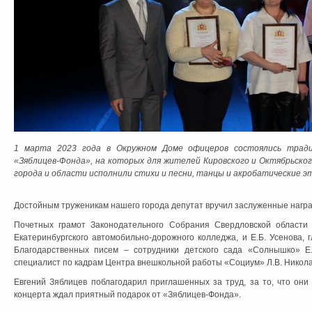
1 марта 2023 года в Окружном Доме офицеров состоялись трад
«Зяблицев-Фонда», на которых для жителей Кировского и Октябрьск
города и области исполнили стихи и песни, танцы и акробатические э
Достойным труженикам нашего города депутат вручил заслуженные нагр
Почетных грамот Законодательного Собрания Свердловской области
Екатеринбургского автомобильно-дорожного колледжа, и Е.Б. Усенова,
Благодарственных писем – сотрудники детского сада «Солнышко» Е.В
специалист по кадрам Центра внешкольной работы «Социум» Л.В. Никола
Евгений Зяблицев поблагодарил приглашенных за труд, за то, что они
концерта ждал приятный подарок от «Зяблицев-Фонда».