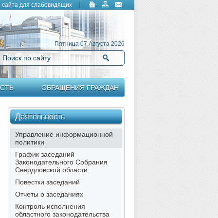
 сайта для слабовидящих
Пятница 07 Августа 2026
Поиск по сайту
Найти
СТЬ
ОБРАЩЕНИЯ ГРАЖДАН
Деятельность
Управление информационной
политики
График заседаний
Законодательного Собрания
Свердловской области
Повестки заседаний
Отчеты о заседаниях
Контроль исполнения
областного законодательства