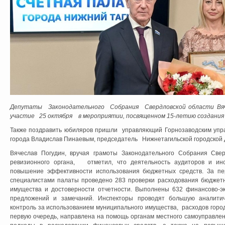
Депутаты Законодательного Собрания Свердловской области Вяче
участие 25 октября в мероприятии, посвященном 15-летию создани
Также поздравить юбиляров пришли управляющий Горнозаводским упра
города Владислав Пинаевым, председатель Нижнетагильской городской
Вячеслав Погудин, вручая грамоты Законодательного Собрания Све
ревизионного органа, отметил, что деятельность аудиторов и ин
повышение эффективности использования бюджетных средств. За пе
специалистами палаты проведено 283 проверки расходования бюджетн
имущества и достоверности отчетности. Выполнены 632 финансово-эк
предложений и замечаний. Инспекторы проводят большую аналитич
контроль за использованием муниципального имущества, расходов город
первую очередь, направлена на помощь органам местного самоуправле